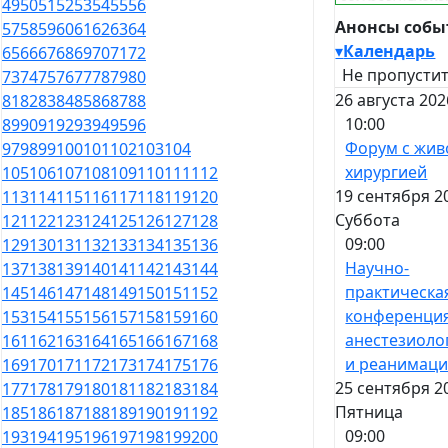
49
50
51
52
53
54
55
56
Анонсы соб
57
58
59
60
61
62
63
64
▾
Календарь
65
66
67
68
69
70
71
72
Не пропустит
73
74
75
76
77
78
79
80
26 августа 202
81
82
83
84
85
86
87
88
10:00
89
90
91
92
93
94
95
96
Форум с жив
97
98
99
100
101
102
103
104
хирургией
105
106
107
108
109
110
111
112
19 сентября 2
113
114
115
116
117
118
119
120
Суббота
121
122
123
124
125
126
127
128
09:00
129
130
131
132
133
134
135
136
Научно-
137
138
139
140
141
142
143
144
практическа
145
146
147
148
149
150
151
152
конференци
153
154
155
156
157
158
159
160
анестезиоло
161
162
163
164
165
166
167
168
и реанимац
169
170
171
172
173
174
175
176
25 сентября 2
177
178
179
180
181
182
183
184
Пятница
185
186
187
188
189
190
191
192
09:00
193
194
195
196
197
198
199
200