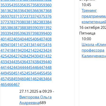
10:45
353
354
355
356
357
358
359
360
Тренинг
361
362
363
364
365
366
367
368
предприним
369
370
371
372
373
374
375
376
компетенци
377
378
379
380
381
382
383
384
16 октября 20
385
386
387
388
389
390
391
392
Пятница
393
394
395
396
397
398
399
400
10:00
401
402
403
404
405
406
407
408
Школа «Кли
409
410
411
412
413
414
415
416
профессора
417
418
419
420
421
422
423
424
Калинченко
425
426
427
428
429
430
431
432
433
434
435
436
437
438
439
440
441
442
443
444
445
446
447
448
449
450
451
452
453
454
455
456
457
458
459
460
461
462
463
464
465
466
467
27.11.2025 в 09:29 -
Викторова Ольга
Андреевна
689