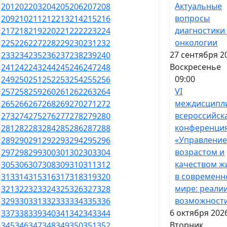
Актуальные
201
202
203
204
205
206
207
208
вопросы
209
210
211
212
213
214
215
216
диагностики
217
218
219
220
221
222
223
224
онкологии
225
226
227
228
229
230
231
232
27 сентября 2
233
234
235
236
237
238
239
240
Воскресенье
241
242
243
244
245
246
247
248
09:00
249
250
251
252
253
254
255
256
VI
257
258
259
260
261
262
263
264
междисципл
265
266
267
268
269
270
271
272
всероссийск
273
274
275
276
277
278
279
280
конференци
281
282
283
284
285
286
287
288
«Управлени
289
290
291
292
293
294
295
296
возрастом и
297
298
299
300
301
302
303
304
качеством ж
305
306
307
308
309
310
311
312
в современ
313
314
315
316
317
318
319
320
мире: реали
321
322
323
324
325
326
327
328
возможност
329
330
331
332
333
334
335
336
6 октября 202
337
338
339
340
341
342
343
344
Вторник
345
346
347
348
349
350
351
352