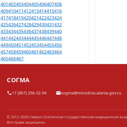
401
402
403
404
405
406
407
408
409
410
411
412
413
414
415
416
417
418
419
420
421
422
423
424
425
426
427
428
429
430
431
432
433
434
435
436
437
438
439
440
441
442
443
444
445
446
447
448
449
450
451
452
453
454
455
456
457
458
459
460
461
462
463
464
465
466
467
СОГМА
+7 (867) 256-32-94
sogma@minzdrav.alania.gov.ru
© 2012–2026 Северо-Осетинская государственная медицинская ака
Все права защищены.