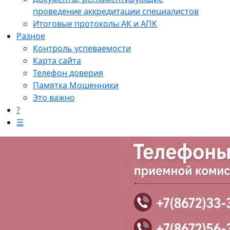
проведение аккредитации специалистов
Итоговые протоколы АК и АПК
Разное
Контроль успеваемости
Карта сайта
Телефон доверия
Памятка Мошенники
Это важно
?
☰