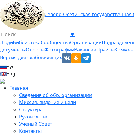
Северо-Осетинская государственная
▼
Люди
Библиотека
Сообщества
Организации
Подразделен
документы
Опросы
Фотографии
Вакансии
Прайсы
Коммен
Версия для слабовидящих
Рус
Eng
Главная
Сведения об обр. организации
Миссия, видение и цели
Структура
Руководство
Ученый Совет
Контакты