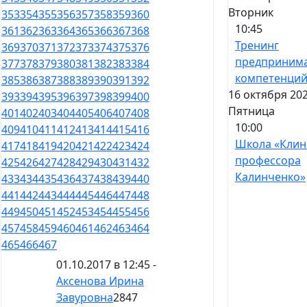
Вторник
353
354
355
356
357
358
359
360
10:45
361
362
363
364
365
366
367
368
Тренинг
369
370
371
372
373
374
375
376
предпринима
377
378
379
380
381
382
383
384
компетенци
385
386
387
388
389
390
391
392
16 октября 202
393
394
395
396
397
398
399
400
Пятница
401
402
403
404
405
406
407
408
10:00
409
410
411
412
413
414
415
416
Школа «Клин
417
418
419
420
421
422
423
424
профессора
425
426
427
428
429
430
431
432
Калинченко»
433
434
435
436
437
438
439
440
441
442
443
444
445
446
447
448
449
450
451
452
453
454
455
456
457
458
459
460
461
462
463
464
465
466
467
01.10.2017 в 12:45 -
Аксенова Ирина
Завуровна
2847