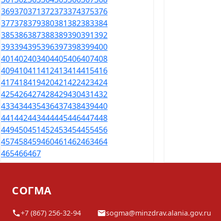
369
370
371
372
373
374
375
376
377
378
379
380
381
382
383
384
385
386
387
388
389
390
391
392
393
394
395
396
397
398
399
400
401
402
403
404
405
406
407
408
409
410
411
412
413
414
415
416
417
418
419
420
421
422
423
424
425
426
427
428
429
430
431
432
433
434
435
436
437
438
439
440
441
442
443
444
445
446
447
448
449
450
451
452
453
454
455
456
457
458
459
460
461
462
463
464
465
466
467
СОГМА
+7 (867) 256-32-94
sogma@minzdrav.alania.gov.ru