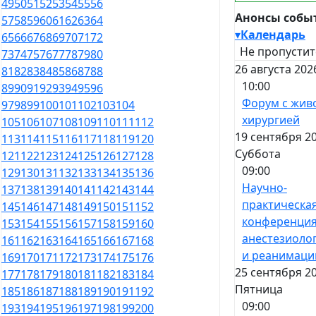
49
50
51
52
53
54
55
56
Анонсы собы
57
58
59
60
61
62
63
64
▾
Календарь
65
66
67
68
69
70
71
72
Не пропустит
73
74
75
76
77
78
79
80
26 августа 202
81
82
83
84
85
86
87
88
10:00
89
90
91
92
93
94
95
96
Форум с жив
97
98
99
100
101
102
103
104
хирургией
105
106
107
108
109
110
111
112
19 сентября 20
113
114
115
116
117
118
119
120
Суббота
121
122
123
124
125
126
127
128
09:00
129
130
131
132
133
134
135
136
Научно-
137
138
139
140
141
142
143
144
практическа
145
146
147
148
149
150
151
152
конференция
153
154
155
156
157
158
159
160
анестезиоло
161
162
163
164
165
166
167
168
и реанимаци
169
170
171
172
173
174
175
176
25 сентября 20
177
178
179
180
181
182
183
184
Пятница
185
186
187
188
189
190
191
192
09:00
193
194
195
196
197
198
199
200