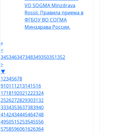
VO SOGMA Minzdrava
Rossii. Правила приема в
ФГБОУ ВО СОГМА
Минздрава России.
«
<
345
346
347
348
349
350
351
352
>
▼
1
2
3
4
5
6
7
8
9
10
11
12
13
14
15
16
17
18
19
20
21
22
23
24
25
26
27
28
29
30
31
32
33
34
35
36
37
38
39
40
41
42
43
44
45
46
47
48
49
50
51
52
53
54
55
56
57
58
59
60
61
62
63
64