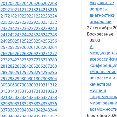
Актуальные
201
202
203
204
205
206
207
208
вопросы
209
210
211
212
213
214
215
216
диагностики 
217
218
219
220
221
222
223
224
онкологии
225
226
227
228
229
230
231
232
27 сентября 20
233
234
235
236
237
238
239
240
Воскресенье
241
242
243
244
245
246
247
248
09:00
249
250
251
252
253
254
255
256
VI
257
258
259
260
261
262
263
264
междисципл
265
266
267
268
269
270
271
272
всероссийск
273
274
275
276
277
278
279
280
конференци
281
282
283
284
285
286
287
288
«Управление
289
290
291
292
293
294
295
296
возрастом и
297
298
299
300
301
302
303
304
качеством
305
306
307
308
309
310
311
312
жизни в
313
314
315
316
317
318
319
320
современно
321
322
323
324
325
326
327
328
мире: реалии
329
330
331
332
333
334
335
336
возможност
337
338
339
340
341
342
343
344
6 октября 2026
345
346
347
348
349
350
351
352