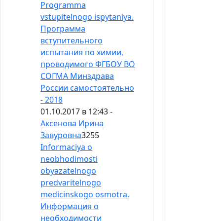
Programma
vstupitelnogo ispytaniya.
Программа
вступительного
испытания по химии,
проводимого ФГБОУ ВО
СОГМА Минздрава
России самостоятельно
- 2018
01.10.2017 в 12:43 -
Аксенова Ирина
Завуровна
3255
Informaciya o
neobhodimosti
obyazatelnogo
predvaritelnogo
medicinskogo osmotra.
Информация о
необходимости