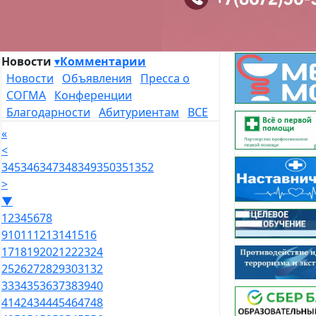
Новости
▾
Комментарии
Новости
Объявления
Пресса о
СОГМА
Конференции
Благодарности
Абитуриентам
ВСЕ
«
<
345
346
347
348
349
350
351
352
>
▼
1
2
3
4
5
6
7
8
9
10
11
12
13
14
15
16
17
18
19
20
21
22
23
24
25
26
27
28
29
30
31
32
33
34
35
36
37
38
39
40
41
42
43
44
45
46
47
48