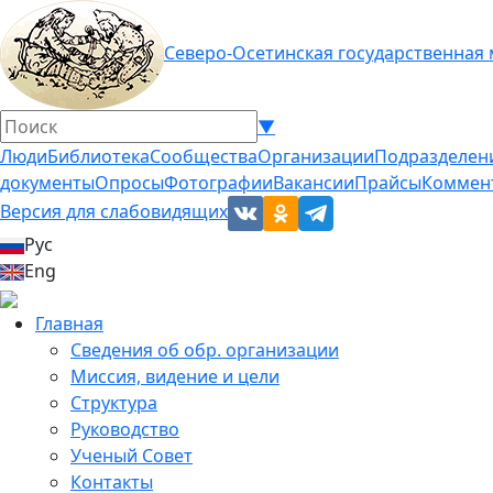
Северо-Осетинская государственная
▼
Люди
Библиотека
Сообщества
Организации
Подразделен
документы
Опросы
Фотографии
Вакансии
Прайсы
Коммен
Версия для слабовидящих
Рус
Eng
Главная
Сведения об обр. организации
Миссия, видение и цели
Структура
Руководство
Ученый Совет
Контакты