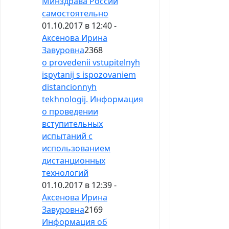
Минздрава России
самостоятельно
01.10.2017 в 12:40 -
Аксенова Ирина
Завуровна
2368
o provedenii vstupitelnyh
ispytanij s ispozovaniem
distancionnyh
tekhnologij. Информация
о проведении
вступительных
испытаний с
использованием
дистанционных
технологий
01.10.2017 в 12:39 -
Аксенова Ирина
Завуровна
2169
Информация об