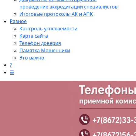
проведение аккредитации специалистов
Итоговые протоколы АК и АПК
Разное
Контроль успеваемости
Карта сайта
Телефон доверия
Памятка Мошенники
Это важно
?
☰