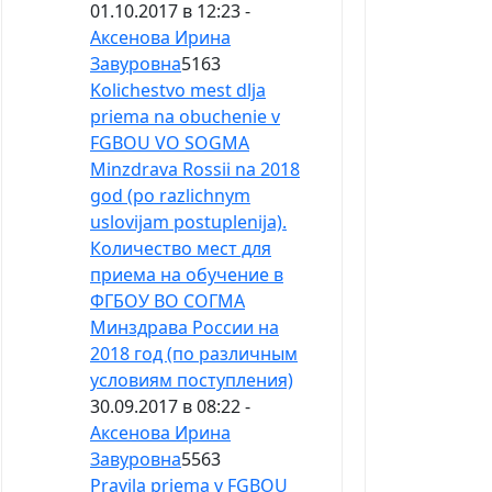
01.10.2017 в 12:23 -
Аксенова Ирина
Завуровна
5163
Kolichestvo mest dlja
priema na obuchenie v
FGBOU VO SOGMA
Minzdrava Rossii na 2018
god (po razlichnym
uslovijam postuplenija).
Количество мест для
приема на обучение в
ФГБОУ ВО СОГМА
Минздрава России на
2018 год (по различным
условиям поступления)
30.09.2017 в 08:22 -
Аксенова Ирина
Завуровна
5563
Pravila priema v FGBOU