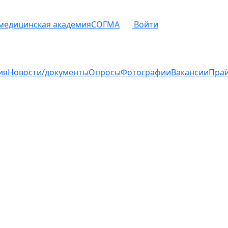
 медицинская академия
СОГМА
Войти
ия
Новости/документы
Опросы
Фотографии
Вакансии
Пра