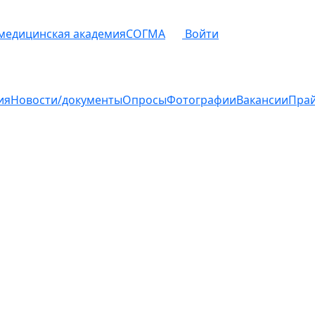
 медицинская академия
СОГМА
Войти
ия
Новости/документы
Опросы
Фотографии
Вакансии
Пра