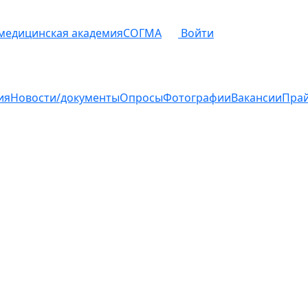
 медицинская академия
СОГМА
Войти
ия
Новости/документы
Опросы
Фотографии
Вакансии
Пра