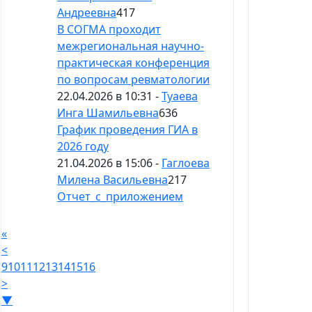
Андреевна
417
В СОГМА проходит
межрегиональная научно-
практическая конференция
по вопросам ревматологии
22.04.2026 в 10:31 -
Туаева
Инга Шамильевна
636
График проведения ГИА в
2026 году
21.04.2026 в 15:06 -
Гаглоева
Милена Васильевна
217
Отчет_с_приложением
«
<
9
10
11
12
13
14
15
16
>
▼