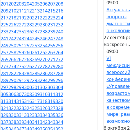
09:00
201
202
203
204
205
206
207
208
Актуальн
209
210
211
212
213
214
215
216
вопросы
217
218
219
220
221
222
223
224
диагности
225
226
227
228
229
230
231
232
онкологи
233
234
235
236
237
238
239
240
27 сентября
241
242
243
244
245
246
247
248
Воскресен
249
250
251
252
253
254
255
256
09:00
257
258
259
260
261
262
263
264
VI
265
266
267
268
269
270
271
272
междисци
273
274
275
276
277
278
279
280
всероссий
281
282
283
284
285
286
287
288
конферен
289
290
291
292
293
294
295
296
«Управле
297
298
299
300
301
302
303
304
возрастом
305
306
307
308
309
310
311
312
качество
313
314
315
316
317
318
319
320
в соврем
321
322
323
324
325
326
327
328
мире: реа
329
330
331
332
333
334
335
336
возможно
337
338
339
340
341
342
343
344
6 октября 2
345
346
347
348
349
350
351
352