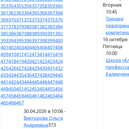
Вторник
353
354
355
356
357
358
359
360
10:45
361
362
363
364
365
366
367
368
Тренинг
369
370
371
372
373
374
375
376
предприн
377
378
379
380
381
382
383
384
компетен
385
386
387
388
389
390
391
392
16 октября 
393
394
395
396
397
398
399
400
Пятница
401
402
403
404
405
406
407
408
10:00
409
410
411
412
413
414
415
416
Школа «К
417
418
419
420
421
422
423
424
профессо
425
426
427
428
429
430
431
432
Калинчен
433
434
435
436
437
438
439
440
441
442
443
444
445
446
447
448
449
450
451
452
453
454
455
456
457
458
459
460
461
462
463
464
465
466
467
30.04.2026 в 10:06 -
Викторова Ольга
Андреевна
373