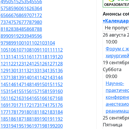
49
50
51
52
53
54
55
56
57
58
59
60
61
62
63
64
Анонсы с
65
66
67
68
69
70
71
72
▾
Календар
73
74
75
76
77
78
79
80
Не пропус
81
82
83
84
85
86
87
88
26 августа 
89
90
91
92
93
94
95
96
10:00
97
98
99
100
101
102
103
104
Форум с 
105
106
107
108
109
110
111
112
хирургие
113
114
115
116
117
118
119
120
19 сентября
121
122
123
124
125
126
127
128
Суббота
129
130
131
132
133
134
135
136
09:00
137
138
139
140
141
142
143
144
Научно-
145
146
147
148
149
150
151
152
практичес
153
154
155
156
157
158
159
160
конферен
161
162
163
164
165
166
167
168
анестезио
169
170
171
172
173
174
175
176
реанимац
177
178
179
180
181
182
183
184
25 сентября
185
186
187
188
189
190
191
192
Пятница
193
194
195
196
197
198
199
200