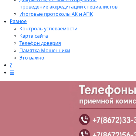
проведение аккредитации специалистов
Итоговые протоколы АК и АПК
Разное
Контроль успеваемости
Карта сайта
Телефон доверия
Памятка Мошенники
Это важно
?
☰