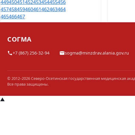
449
450
451
452
453
454
455
456
457
458
459
460
461
462
463
464
465
466
467
СОГМА
+7 (867) 256-32-94
sogma@minzdrav.alania.gov.ru
© 2012–2026 Северо-Осетинская государственная медицинская ака
Все права защищены.
▲