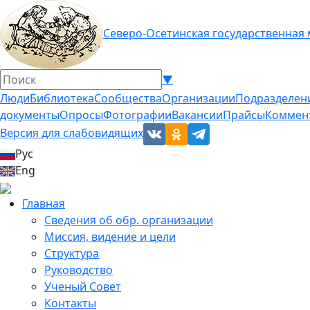
Северо-Осетинская государственная
▼
Люди
Библиотека
Сообщества
Организации
Подразделен
документы
Опросы
Фотографии
Вакансии
Прайсы
Коммен
Версия для слабовидящих
Рус
Eng
Главная
Сведения об обр. организации
Миссия, видение и цели
Структура
Руководство
Ученый Совет
Контакты