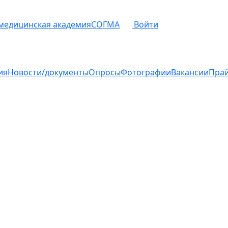
 медицинская академия
СОГМА
Войти
ия
Новости/документы
Опросы
Фотографии
Вакансии
Пра