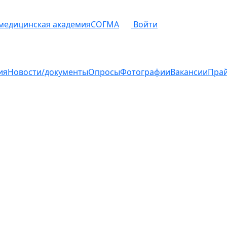
 медицинская академия
СОГМА
Войти
ия
Новости/документы
Опросы
Фотографии
Вакансии
Пра