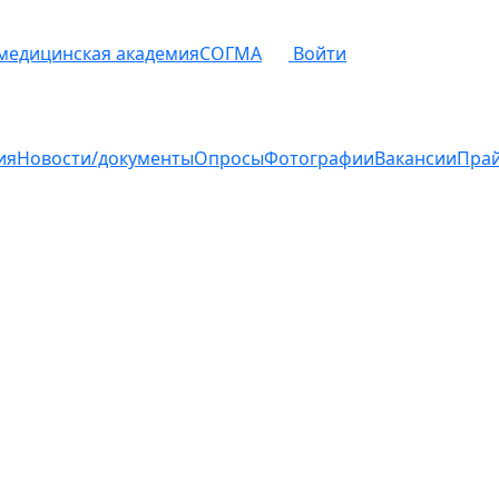
 медицинская академия
СОГМА
Войти
ия
Новости/документы
Опросы
Фотографии
Вакансии
Пра