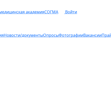
 медицинская академия
СОГМА
Войти
ия
Новости/документы
Опросы
Фотографии
Вакансии
Пра