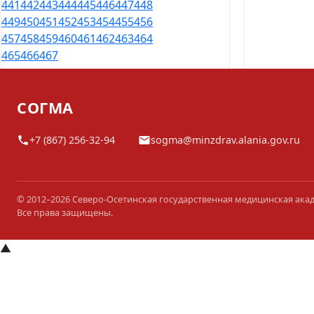
441
442
443
444
445
446
447
448
449
450
451
452
453
454
455
456
457
458
459
460
461
462
463
464
465
466
467
СОГМА
+7 (867) 256-32-94
sogma@minzdrav.alania.gov.ru
© 2012–2026 Северо-Осетинская государственная медицинская ака
Все права защищены.
▲