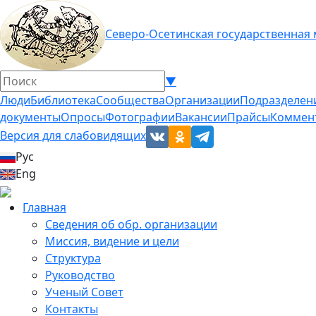
Северо-Осетинская государственная
▼
Люди
Библиотека
Сообщества
Организации
Подразделен
документы
Опросы
Фотографии
Вакансии
Прайсы
Коммен
Версия для слабовидящих
Рус
Eng
Главная
Сведения об обр. организации
Миссия, видение и цели
Структура
Руководство
Ученый Совет
Контакты