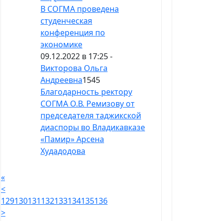
В СОГМА проведена
студенческая
конференция по
экономике
09.12.2022 в 17:25 -
Викторова Ольга
Андреевна
1545
Благодарность ректору
СОГМА О.В. Ремизову от
председателя таджикской
диаспоры во Владикавказе
«Памир» Арсена
Худадодова
«
<
129
130
131
132
133
134
135
136
>