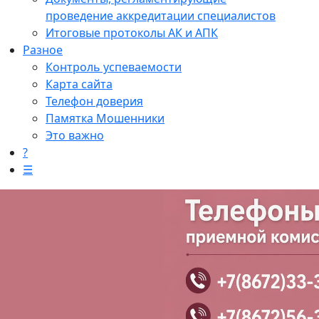
проведение аккредитации специалистов
Итоговые протоколы АК и АПК
Разное
Контроль успеваемости
Карта сайта
Телефон доверия
Памятка Мошенники
Это важно
?
☰