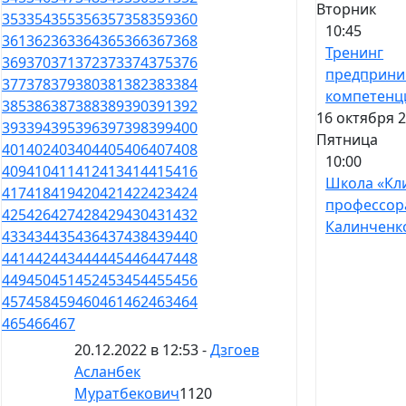
Вторник
353
354
355
356
357
358
359
360
10:45
361
362
363
364
365
366
367
368
Тренинг
369
370
371
372
373
374
375
376
предприни
377
378
379
380
381
382
383
384
компетенц
385
386
387
388
389
390
391
392
16 октября 2
393
394
395
396
397
398
399
400
Пятница
401
402
403
404
405
406
407
408
10:00
409
410
411
412
413
414
415
416
Школа «Кл
417
418
419
420
421
422
423
424
профессор
425
426
427
428
429
430
431
432
Калинченк
433
434
435
436
437
438
439
440
441
442
443
444
445
446
447
448
449
450
451
452
453
454
455
456
457
458
459
460
461
462
463
464
465
466
467
20.12.2022 в 12:53 -
Дзгоев
Асланбек
Муратбекович
1120