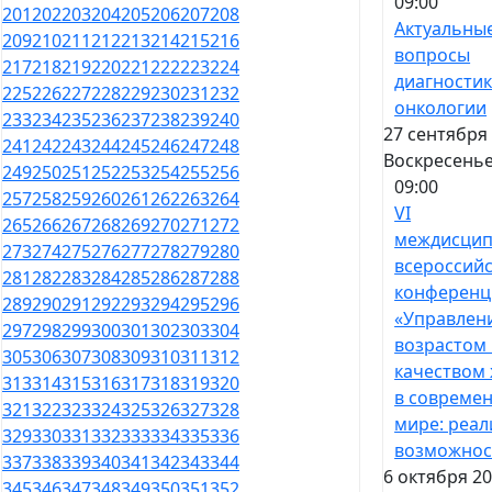
09:00
201
202
203
204
205
206
207
208
Актуальны
209
210
211
212
213
214
215
216
вопросы
217
218
219
220
221
222
223
224
диагностик
225
226
227
228
229
230
231
232
онкологии
233
234
235
236
237
238
239
240
27 сентября 
241
242
243
244
245
246
247
248
Воскресень
249
250
251
252
253
254
255
256
09:00
257
258
259
260
261
262
263
264
VI
265
266
267
268
269
270
271
272
междисцип
273
274
275
276
277
278
279
280
всероссий
281
282
283
284
285
286
287
288
конференц
289
290
291
292
293
294
295
296
«Управлен
297
298
299
300
301
302
303
304
возрастом
305
306
307
308
309
310
311
312
качеством
313
314
315
316
317
318
319
320
в совреме
321
322
323
324
325
326
327
328
мире: реал
329
330
331
332
333
334
335
336
возможнос
337
338
339
340
341
342
343
344
6 октября 20
345
346
347
348
349
350
351
352