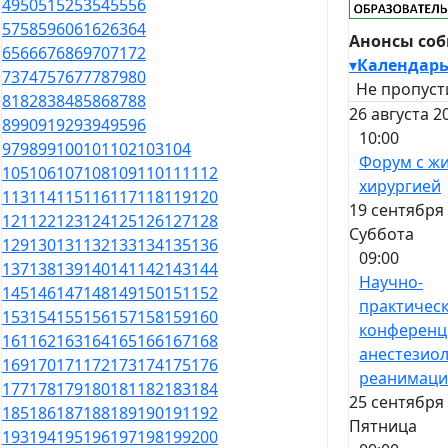
49
50
51
52
53
54
55
56
57
58
59
60
61
62
63
64
Анонсы со
65
66
67
68
69
70
71
72
▾
Календар
73
74
75
76
77
78
79
80
Не пропуст
81
82
83
84
85
86
87
88
26 августа 2
89
90
91
92
93
94
95
96
10:00
97
98
99
100
101
102
103
104
Форум с ж
105
106
107
108
109
110
111
112
хирургией
113
114
115
116
117
118
119
120
19 сентября 
121
122
123
124
125
126
127
128
Суббота
129
130
131
132
133
134
135
136
09:00
137
138
139
140
141
142
143
144
Научно-
145
146
147
148
149
150
151
152
практичес
153
154
155
156
157
158
159
160
конференц
161
162
163
164
165
166
167
168
анестезиол
169
170
171
172
173
174
175
176
реанимац
177
178
179
180
181
182
183
184
25 сентября 
185
186
187
188
189
190
191
192
Пятница
193
194
195
196
197
198
199
200