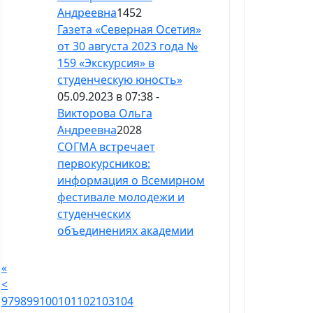
Андреевна
1452
Газета «Северная Осетия»
от 30 августа 2023 года №
159 «Экскурсия» в
студенческую юность»
05.09.2023 в 07:38 -
Викторова Ольга
Андреевна
2028
СОГМА встречает
первокурсников:
информация о Всемирном
фестивале молодежи и
студенческих
объединениях академии
«
<
97
98
99
100
101
102
103
104