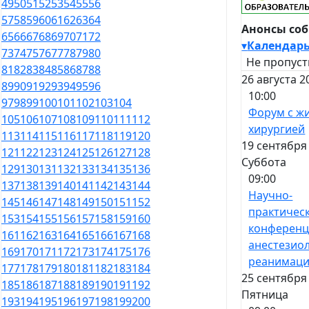
49
50
51
52
53
54
55
56
57
58
59
60
61
62
63
64
Анонсы со
65
66
67
68
69
70
71
72
▾
Календар
73
74
75
76
77
78
79
80
Не пропуст
81
82
83
84
85
86
87
88
26 августа 2
89
90
91
92
93
94
95
96
10:00
97
98
99
100
101
102
103
104
Форум с ж
105
106
107
108
109
110
111
112
хирургией
113
114
115
116
117
118
119
120
19 сентября
121
122
123
124
125
126
127
128
Суббота
129
130
131
132
133
134
135
136
09:00
137
138
139
140
141
142
143
144
Научно-
145
146
147
148
149
150
151
152
практичес
153
154
155
156
157
158
159
160
конференц
161
162
163
164
165
166
167
168
анестезио
169
170
171
172
173
174
175
176
реанимац
177
178
179
180
181
182
183
184
25 сентября
185
186
187
188
189
190
191
192
Пятница
193
194
195
196
197
198
199
200