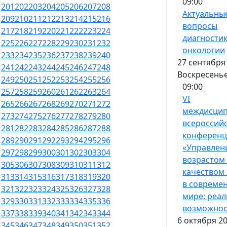
09:00
201
202
203
204
205
206
207
208
Актуальны
209
210
211
212
213
214
215
216
вопросы
217
218
219
220
221
222
223
224
диагностик
225
226
227
228
229
230
231
232
онкологии
233
234
235
236
237
238
239
240
27 сентября
241
242
243
244
245
246
247
248
Воскресень
249
250
251
252
253
254
255
256
09:00
257
258
259
260
261
262
263
264
VI
265
266
267
268
269
270
271
272
междисци
273
274
275
276
277
278
279
280
всероссий
281
282
283
284
285
286
287
288
конференц
289
290
291
292
293
294
295
296
«Управлен
297
298
299
300
301
302
303
304
возрастом
305
306
307
308
309
310
311
312
качеством
313
314
315
316
317
318
319
320
в совреме
321
322
323
324
325
326
327
328
мире: реал
329
330
331
332
333
334
335
336
возможнос
337
338
339
340
341
342
343
344
6 октября 20
345
346
347
348
349
350
351
352