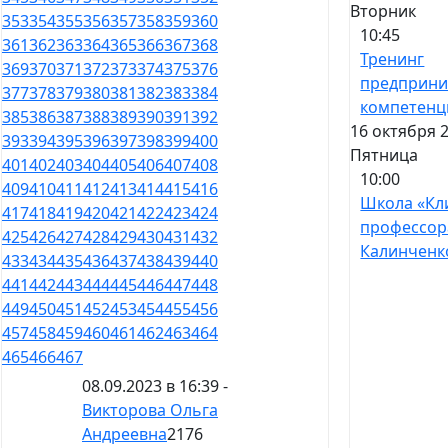
Вторник
353
354
355
356
357
358
359
360
10:45
361
362
363
364
365
366
367
368
Тренинг
369
370
371
372
373
374
375
376
предприни
377
378
379
380
381
382
383
384
компетенц
385
386
387
388
389
390
391
392
16 октября 2
393
394
395
396
397
398
399
400
Пятница
401
402
403
404
405
406
407
408
10:00
409
410
411
412
413
414
415
416
Школа «Кл
417
418
419
420
421
422
423
424
профессор
425
426
427
428
429
430
431
432
Калинченк
433
434
435
436
437
438
439
440
441
442
443
444
445
446
447
448
449
450
451
452
453
454
455
456
457
458
459
460
461
462
463
464
465
466
467
08.09.2023 в 16:39 -
Викторова Ольга
Андреевна
2176