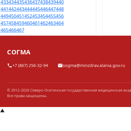
433
434
435
436
437
438
439
440
441
442
443
444
445
446
447
448
449
450
451
452
453
454
455
456
457
458
459
460
461
462
463
464
465
466
467
СОГМА
+7 (867) 256-32-94
sogma@minzdrav.alania.gov.ru
© 2012–2026 Северо-Осетинская государственная медицинская ака
Все права защищены.
▲