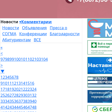
Новости
▾
Комментарии
Новости
Объявления
Пресса о
СОГМА
Конференции
Благодарности
Абитуриентам
ВСЕ
«
<
97
98
99
100
101
102
103
104
>
▼
1
2
3
4
5
6
7
8
9
10
11
12
13
14
15
16
17
18
19
20
21
22
23
24
25
26
27
28
29
30
31
32
33
34
35
36
37
38
39
40
41
42
43
44
45
46
47
48