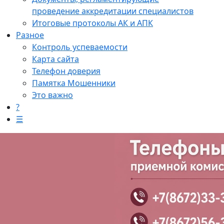
проведение аккредитации специалистов
Итоговые протоколы АК и АПК
Разное
Контроль успеваемости
Карта сайта
Телефон доверия
Памятка Мошенники
Это важно
?
☰