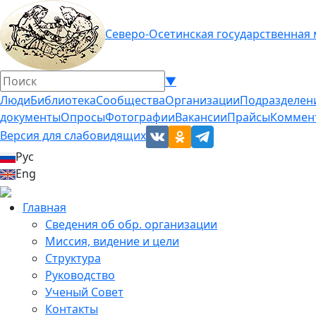
Северо-Осетинская государственная
▼
Люди
Библиотека
Сообщества
Организации
Подразделен
документы
Опросы
Фотографии
Вакансии
Прайсы
Коммен
Версия для слабовидящих
Рус
Eng
Главная
Сведения об обр. организации
Миссия, видение и цели
Структура
Руководство
Ученый Совет
Контакты