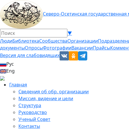
Северо-Осетинская государственная
▼
Люди
Библиотека
Сообщества
Организации
Подразделен
документы
Опросы
Фотографии
Вакансии
Прайсы
Коммен
Версия для слабовидящих
Рус
Eng
Главная
Сведения об обр. организации
Миссия, видение и цели
Структура
Руководство
Ученый Совет
Контакты