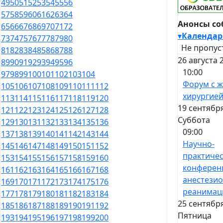
49
50
51
52
53
54
55
56
57
58
59
60
61
62
63
64
Анонсы с
65
66
67
68
69
70
71
72
▾
Календар
73
74
75
76
77
78
79
80
Не пропус
81
82
83
84
85
86
87
88
26 августа 
89
90
91
92
93
94
95
96
10:00
97
98
99
100
101
102
103
104
Форум с 
105
106
107
108
109
110
111
112
хирургие
113
114
115
116
117
118
119
120
19 сентября
121
122
123
124
125
126
127
128
Суббота
129
130
131
132
133
134
135
136
09:00
137
138
139
140
141
142
143
144
Научно-
145
146
147
148
149
150
151
152
практичес
153
154
155
156
157
158
159
160
конферен
161
162
163
164
165
166
167
168
анестезио
169
170
171
172
173
174
175
176
реанимац
177
178
179
180
181
182
183
184
25 сентября
185
186
187
188
189
190
191
192
Пятница
193
194
195
196
197
198
199
200