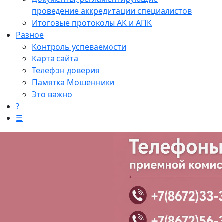
проведение аккредитации специалистов
Итоговые протоколы АК и АПК
Разное
Контроль успеваемости
Карта сайта
Телефон доверия
Памятка Мошенники
Это важно
?
☰