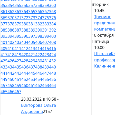
Вторник
353
354
355
356
357
358
359
360
10:45
361
362
363
364
365
366
367
368
Тренинг
369
370
371
372
373
374
375
376
предприн
377
378
379
380
381
382
383
384
компетен
385
386
387
388
389
390
391
392
16 октября 
393
394
395
396
397
398
399
400
Пятница
401
402
403
404
405
406
407
408
10:00
409
410
411
412
413
414
415
416
Школа «К
417
418
419
420
421
422
423
424
профессо
425
426
427
428
429
430
431
432
Калинчен
433
434
435
436
437
438
439
440
441
442
443
444
445
446
447
448
449
450
451
452
453
454
455
456
457
458
459
460
461
462
463
464
465
466
467
28.03.2022 в 10:58 -
Викторова Ольга
Андреевна
2157