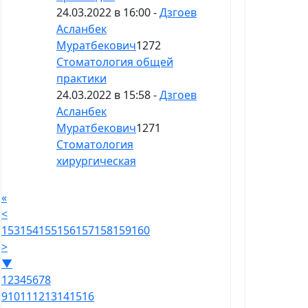
24.03.2022 в 16:00 -
Дзгоев
Асланбек
Муратбекович
1272
Стоматология общей
практики
24.03.2022 в 15:58 -
Дзгоев
Асланбек
Муратбекович
1271
Стоматология
хирургическая
«
<
153
154
155
156
157
158
159
160
>
▼
1
2
3
4
5
6
7
8
9
10
11
12
13
14
15
16