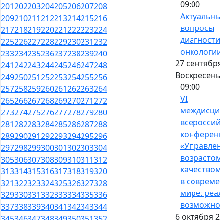
09:00
201
202
203
204
205
206
207
208
Актуальн
209
210
211
212
213
214
215
216
вопросы
217
218
219
220
221
222
223
224
диагности
225
226
227
228
229
230
231
232
онкологи
233
234
235
236
237
238
239
240
27 сентября
241
242
243
244
245
246
247
248
Воскресен
249
250
251
252
253
254
255
256
09:00
257
258
259
260
261
262
263
264
VI
265
266
267
268
269
270
271
272
междисци
273
274
275
276
277
278
279
280
всероссий
281
282
283
284
285
286
287
288
конферен
289
290
291
292
293
294
295
296
«Управле
297
298
299
300
301
302
303
304
возрастом
305
306
307
308
309
310
311
312
качество
313
314
315
316
317
318
319
320
в соврем
321
322
323
324
325
326
327
328
мире: реа
329
330
331
332
333
334
335
336
возможно
337
338
339
340
341
342
343
344
6 октября 2
345
346
347
348
349
350
351
352