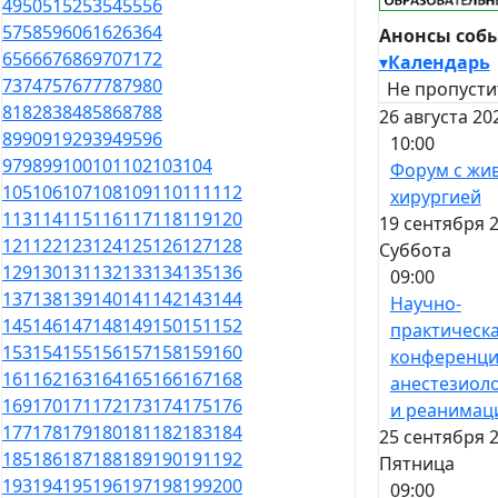
49
50
51
52
53
54
55
56
57
58
59
60
61
62
63
64
Анонсы соб
65
66
67
68
69
70
71
72
▾
Календарь
73
74
75
76
77
78
79
80
Не пропусти
81
82
83
84
85
86
87
88
26 августа 20
89
90
91
92
93
94
95
96
10:00
97
98
99
100
101
102
103
104
Форум с жи
105
106
107
108
109
110
111
112
хирургией
113
114
115
116
117
118
119
120
19 сентября 2
121
122
123
124
125
126
127
128
Суббота
129
130
131
132
133
134
135
136
09:00
137
138
139
140
141
142
143
144
Научно-
145
146
147
148
149
150
151
152
практическ
153
154
155
156
157
158
159
160
конференци
161
162
163
164
165
166
167
168
анестезиол
169
170
171
172
173
174
175
176
и реанимац
177
178
179
180
181
182
183
184
25 сентября 2
185
186
187
188
189
190
191
192
Пятница
193
194
195
196
197
198
199
200
09:00