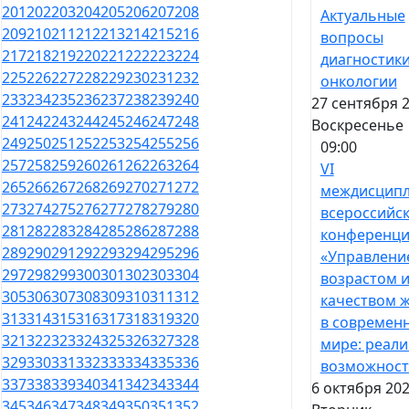
201
202
203
204
205
206
207
208
Актуальные
209
210
211
212
213
214
215
216
вопросы
217
218
219
220
221
222
223
224
диагностики
225
226
227
228
229
230
231
232
онкологии
233
234
235
236
237
238
239
240
27 сентября 2
241
242
243
244
245
246
247
248
Воскресенье
249
250
251
252
253
254
255
256
09:00
257
258
259
260
261
262
263
264
VI
265
266
267
268
269
270
271
272
междисцип
273
274
275
276
277
278
279
280
всероссийс
281
282
283
284
285
286
287
288
конференци
289
290
291
292
293
294
295
296
«Управлени
297
298
299
300
301
302
303
304
возрастом 
305
306
307
308
309
310
311
312
качеством 
313
314
315
316
317
318
319
320
в современ
321
322
323
324
325
326
327
328
мире: реали
329
330
331
332
333
334
335
336
возможност
337
338
339
340
341
342
343
344
6 октября 202
345
346
347
348
349
350
351
352