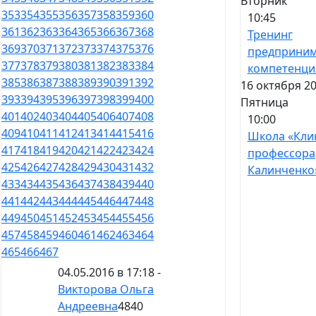
Вторник
353
354
355
356
357
358
359
360
10:45
361
362
363
364
365
366
367
368
Тренинг
369
370
371
372
373
374
375
376
предприним
377
378
379
380
381
382
383
384
компетенци
385
386
387
388
389
390
391
392
16 октября 20
393
394
395
396
397
398
399
400
Пятница
401
402
403
404
405
406
407
408
10:00
409
410
411
412
413
414
415
416
Школа «Кли
417
418
419
420
421
422
423
424
профессора
425
426
427
428
429
430
431
432
Калинченко
433
434
435
436
437
438
439
440
441
442
443
444
445
446
447
448
449
450
451
452
453
454
455
456
457
458
459
460
461
462
463
464
465
466
467
04.05.2016 в 17:18 -
Викторова Ольга
Андреевна
4840