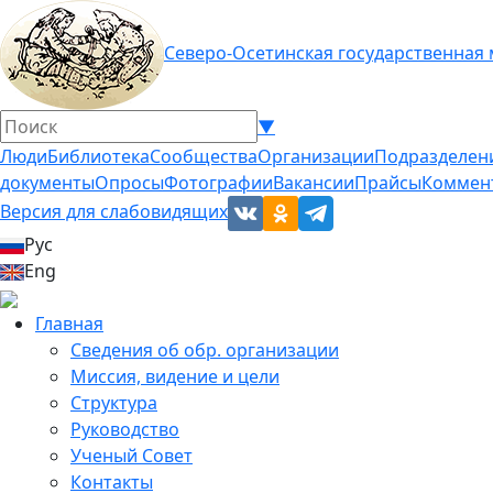
Северо-Осетинская государственная
▼
Люди
Библиотека
Сообщества
Организации
Подразделен
документы
Опросы
Фотографии
Вакансии
Прайсы
Коммен
Версия для слабовидящих
Рус
Eng
Главная
Сведения об обр. организации
Миссия, видение и цели
Структура
Руководство
Ученый Совет
Контакты