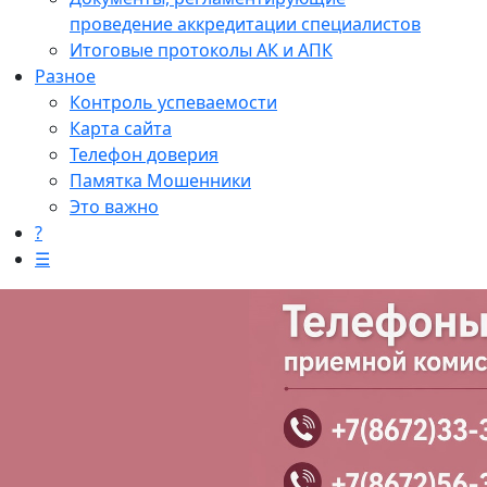
проведение аккредитации специалистов
Итоговые протоколы АК и АПК
Разное
Контроль успеваемости
Карта сайта
Телефон доверия
Памятка Мошенники
Это важно
?
☰