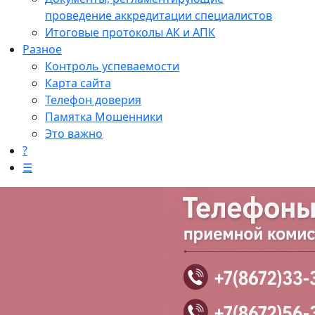
проведение аккредитации специалистов
Итоговые протоколы АК и АПК
Разное
Контроль успеваемости
Карта сайта
Телефон доверия
Памятка Мошенники
Это важно
?
☰