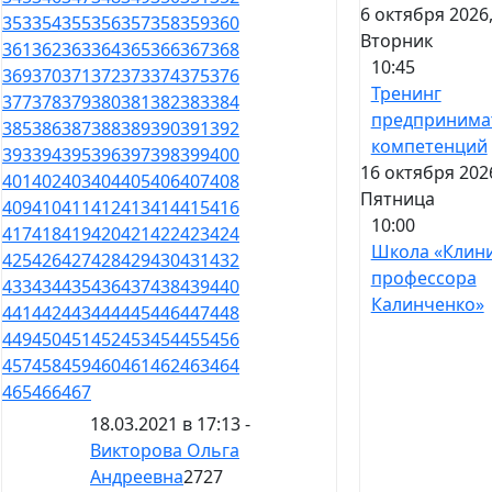
6 октября 2026
353
354
355
356
357
358
359
360
Вторник
361
362
363
364
365
366
367
368
10:45
369
370
371
372
373
374
375
376
Тренинг
377
378
379
380
381
382
383
384
предпринима
385
386
387
388
389
390
391
392
компетенций
393
394
395
396
397
398
399
400
16 октября 202
401
402
403
404
405
406
407
408
Пятница
409
410
411
412
413
414
415
416
10:00
417
418
419
420
421
422
423
424
Школа «Клин
425
426
427
428
429
430
431
432
профессора
433
434
435
436
437
438
439
440
Калинченко»
441
442
443
444
445
446
447
448
449
450
451
452
453
454
455
456
457
458
459
460
461
462
463
464
465
466
467
18.03.2021 в 17:13 -
Викторова Ольга
Андреевна
2727