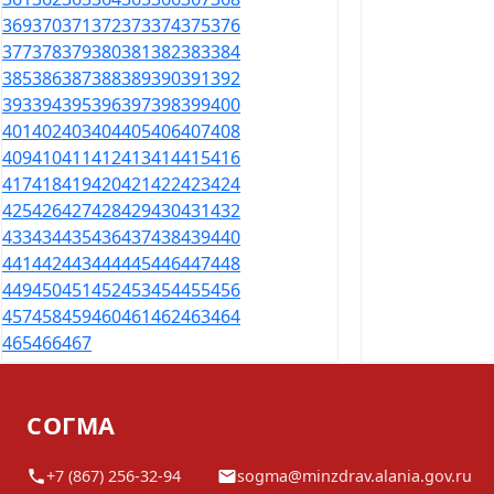
369
370
371
372
373
374
375
376
377
378
379
380
381
382
383
384
385
386
387
388
389
390
391
392
393
394
395
396
397
398
399
400
401
402
403
404
405
406
407
408
409
410
411
412
413
414
415
416
417
418
419
420
421
422
423
424
425
426
427
428
429
430
431
432
433
434
435
436
437
438
439
440
441
442
443
444
445
446
447
448
449
450
451
452
453
454
455
456
457
458
459
460
461
462
463
464
465
466
467
СОГМА
+7 (867) 256-32-94
sogma@minzdrav.alania.gov.ru