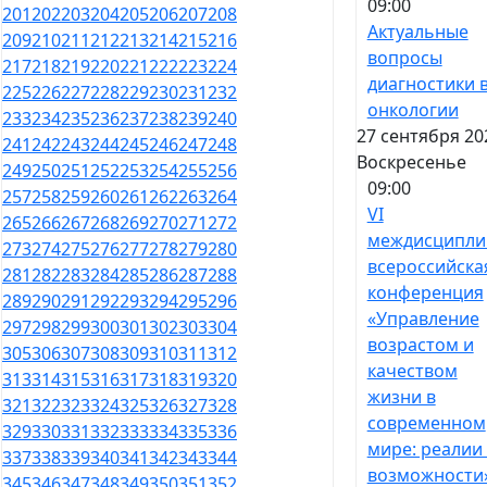
09:00
201
202
203
204
205
206
207
208
Актуальные
209
210
211
212
213
214
215
216
вопросы
217
218
219
220
221
222
223
224
диагностики 
225
226
227
228
229
230
231
232
онкологии
233
234
235
236
237
238
239
240
27 сентября 20
241
242
243
244
245
246
247
248
Воскресенье
249
250
251
252
253
254
255
256
09:00
257
258
259
260
261
262
263
264
VI
265
266
267
268
269
270
271
272
междисципли
273
274
275
276
277
278
279
280
всероссийска
281
282
283
284
285
286
287
288
конференция
289
290
291
292
293
294
295
296
«Управление
297
298
299
300
301
302
303
304
возрастом и
305
306
307
308
309
310
311
312
качеством
313
314
315
316
317
318
319
320
жизни в
321
322
323
324
325
326
327
328
современном
329
330
331
332
333
334
335
336
мире: реалии
337
338
339
340
341
342
343
344
возможности
345
346
347
348
349
350
351
352