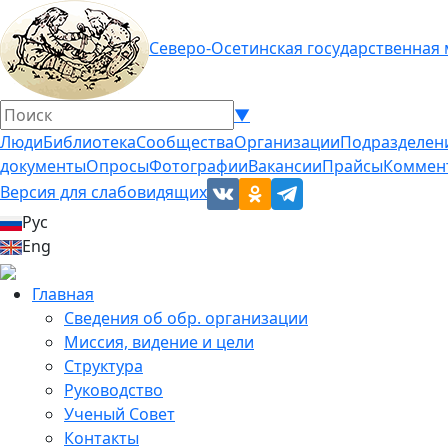
Северо-Осетинская государственная
▼
Люди
Библиотека
Сообщества
Организации
Подразделен
документы
Опросы
Фотографии
Вакансии
Прайсы
Коммен
Версия для слабовидящих
Рус
Eng
Главная
Сведения об обр. организации
Миссия, видение и цели
Структура
Руководство
Ученый Совет
Контакты