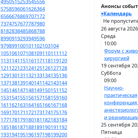
49
50
51
52
53
54
55
56
Анонсы собы
57
58
59
60
61
62
63
64
▾
Календарь
65
66
67
68
69
70
71
72
Не пропустите
73
74
75
76
77
78
79
80
26 августа 2026
81
82
83
84
85
86
87
88
Среда
89
90
91
92
93
94
95
96
10:00
97
98
99
100
101
102
103
104
Форум с жив
105
106
107
108
109
110
111
112
хирургией
113
114
115
116
117
118
119
120
19 сентября 20
121
122
123
124
125
126
127
128
Суббота
129
130
131
132
133
134
135
136
09:00
137
138
139
140
141
142
143
144
Научно-
145
146
147
148
149
150
151
152
практическая
153
154
155
156
157
158
159
160
конференция
161
162
163
164
165
166
167
168
анестезиолог
169
170
171
172
173
174
175
176
и реанимаци
177
178
179
180
181
182
183
184
25 сентября 20
185
186
187
188
189
190
191
192
Пятница
193
194
195
196
197
198
199
200