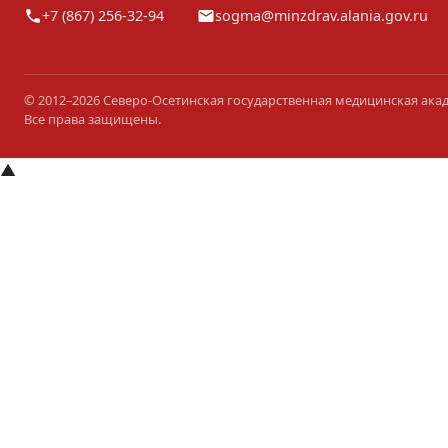
+7 (867) 256-32-94
sogma@minzdrav.alania.gov.ru
© 2012–2026 Северо-Осетинская государственная медицинская ака
Все права защищены.
▲