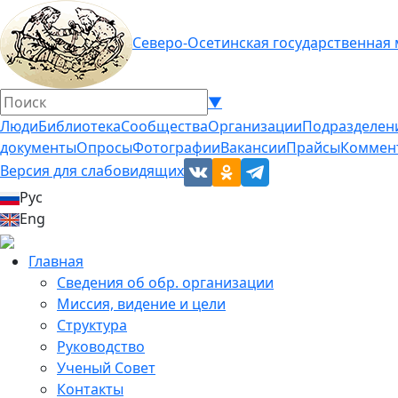
Северо-Осетинская государственная
▼
Люди
Библиотека
Сообщества
Организации
Подразделен
документы
Опросы
Фотографии
Вакансии
Прайсы
Коммен
Версия для слабовидящих
Рус
Eng
Главная
Сведения об обр. организации
Миссия, видение и цели
Структура
Руководство
Ученый Совет
Контакты