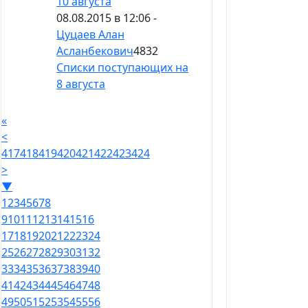
10 августа
08.08.2015 в 12:06 -
Цуцаев Алан
Асланбекович
4832
Списки поступающих на
8 августа
«
<
417
418
419
420
421
422
423
424
>
▼
1
2
3
4
5
6
7
8
9
10
11
12
13
14
15
16
17
18
19
20
21
22
23
24
25
26
27
28
29
30
31
32
33
34
35
36
37
38
39
40
41
42
43
44
45
46
47
48
49
50
51
52
53
54
55
56