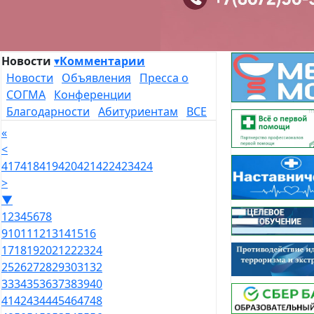
Новости
▾
Комментарии
Новости
Объявления
Пресса о
СОГМА
Конференции
Благодарности
Абитуриентам
ВСЕ
«
<
417
418
419
420
421
422
423
424
>
▼
1
2
3
4
5
6
7
8
9
10
11
12
13
14
15
16
17
18
19
20
21
22
23
24
25
26
27
28
29
30
31
32
33
34
35
36
37
38
39
40
41
42
43
44
45
46
47
48