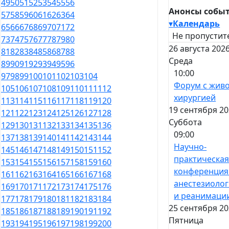
49
50
51
52
53
54
55
56
Анонсы собы
57
58
59
60
61
62
63
64
▾
Календарь
65
66
67
68
69
70
71
72
Не пропустит
73
74
75
76
77
78
79
80
26 августа 2026
81
82
83
84
85
86
87
88
Среда
89
90
91
92
93
94
95
96
10:00
97
98
99
100
101
102
103
104
Форум с жив
105
106
107
108
109
110
111
112
хирургией
113
114
115
116
117
118
119
120
19 сентября 20
121
122
123
124
125
126
127
128
Суббота
129
130
131
132
133
134
135
136
09:00
137
138
139
140
141
142
143
144
Научно-
145
146
147
148
149
150
151
152
практическа
153
154
155
156
157
158
159
160
конференция
161
162
163
164
165
166
167
168
анестезиоло
169
170
171
172
173
174
175
176
и реанимаци
177
178
179
180
181
182
183
184
25 сентября 20
185
186
187
188
189
190
191
192
Пятница
193
194
195
196
197
198
199
200