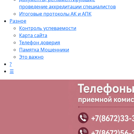
проведение аккредитации специалистов
Итоговые протоколы АК и АПК
Разное
Контроль успеваемости
Карта сайта
Телефон доверия
Памятка Мошенники
Это важно
?
☰