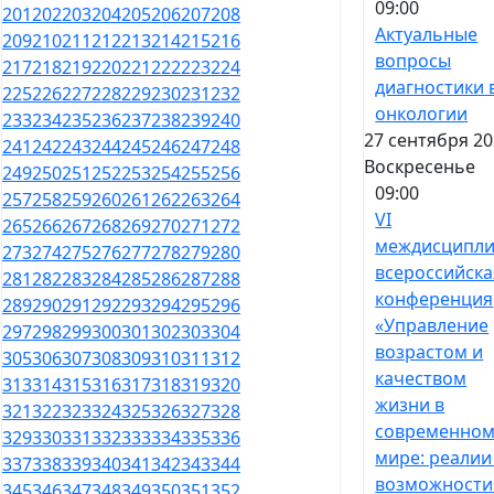
09:00
201
202
203
204
205
206
207
208
Актуальные
209
210
211
212
213
214
215
216
вопросы
217
218
219
220
221
222
223
224
диагностики 
225
226
227
228
229
230
231
232
онкологии
233
234
235
236
237
238
239
240
27 сентября 20
241
242
243
244
245
246
247
248
Воскресенье
249
250
251
252
253
254
255
256
09:00
257
258
259
260
261
262
263
264
VI
265
266
267
268
269
270
271
272
междисципли
273
274
275
276
277
278
279
280
всероссийска
281
282
283
284
285
286
287
288
конференция
289
290
291
292
293
294
295
296
«Управление
297
298
299
300
301
302
303
304
возрастом и
305
306
307
308
309
310
311
312
качеством
313
314
315
316
317
318
319
320
жизни в
321
322
323
324
325
326
327
328
современно
329
330
331
332
333
334
335
336
мире: реалии
337
338
339
340
341
342
343
344
возможности
345
346
347
348
349
350
351
352