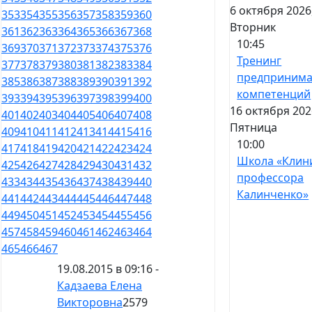
6 октября 2026
353
354
355
356
357
358
359
360
Вторник
361
362
363
364
365
366
367
368
10:45
369
370
371
372
373
374
375
376
Тренинг
377
378
379
380
381
382
383
384
предпринима
385
386
387
388
389
390
391
392
компетенций
393
394
395
396
397
398
399
400
16 октября 202
401
402
403
404
405
406
407
408
Пятница
409
410
411
412
413
414
415
416
10:00
417
418
419
420
421
422
423
424
Школа «Клин
425
426
427
428
429
430
431
432
профессора
433
434
435
436
437
438
439
440
Калинченко»
441
442
443
444
445
446
447
448
449
450
451
452
453
454
455
456
457
458
459
460
461
462
463
464
465
466
467
19.08.2015 в 09:16 -
Кадзаева Елена
Викторовна
2579