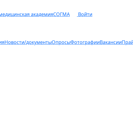
 медицинская академия
СОГМА
Войти
ия
Новости/документы
Опросы
Фотографии
Вакансии
Пра