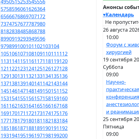
49
50
51
52
53
54
55
56
Анонсы собы
57
58
59
60
61
62
63
64
▾
Календарь
65
66
67
68
69
70
71
72
Не пропустит
73
74
75
76
77
78
79
80
26 августа 202
81
82
83
84
85
86
87
88
10:00
89
90
91
92
93
94
95
96
Форум с жив
97
98
99
100
101
102
103
104
хирургией
105
106
107
108
109
110
111
112
19 сентября 20
113
114
115
116
117
118
119
120
Суббота
121
122
123
124
125
126
127
128
09:00
129
130
131
132
133
134
135
136
Научно-
137
138
139
140
141
142
143
144
практическа
145
146
147
148
149
150
151
152
конференция
153
154
155
156
157
158
159
160
анестезиоло
161
162
163
164
165
166
167
168
и реанимаци
169
170
171
172
173
174
175
176
25 сентября 20
177
178
179
180
181
182
183
184
Пятница
185
186
187
188
189
190
191
192
09:00
193
194
195
196
197
198
199
200