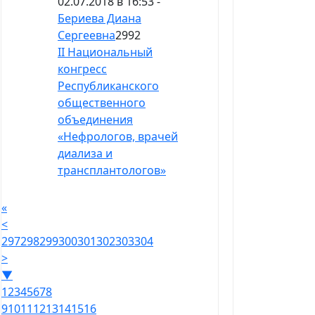
02.07.2018 в 16:53 -
Бериева Диана
Сергеевна
2992
II Национальный
конгресс
Республиканского
общественного
объединения
«Нефрологов, врачей
диализа и
трансплантологов»
«
<
297
298
299
300
301
302
303
304
>
▼
1
2
3
4
5
6
7
8
9
10
11
12
13
14
15
16