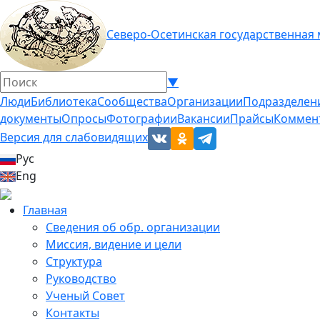
Северо-Осетинская государственная
▼
Люди
Библиотека
Сообщества
Организации
Подразделен
документы
Опросы
Фотографии
Вакансии
Прайсы
Коммен
Версия для слабовидящих
Рус
Eng
Главная
Сведения об обр. организации
Миссия, видение и цели
Структура
Руководство
Ученый Совет
Контакты