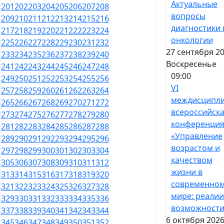
Актуальные
201
202
203
204
205
206
207
208
вопросы
209
210
211
212
213
214
215
216
диагностики 
217
218
219
220
221
222
223
224
онкологии
225
226
227
228
229
230
231
232
27 сентября 20
233
234
235
236
237
238
239
240
Воскресенье
241
242
243
244
245
246
247
248
09:00
249
250
251
252
253
254
255
256
VI
257
258
259
260
261
262
263
264
междисципл
265
266
267
268
269
270
271
272
всероссийск
273
274
275
276
277
278
279
280
конференци
281
282
283
284
285
286
287
288
«Управление
289
290
291
292
293
294
295
296
возрастом и
297
298
299
300
301
302
303
304
качеством
305
306
307
308
309
310
311
312
жизни в
313
314
315
316
317
318
319
320
современно
321
322
323
324
325
326
327
328
мире: реалии
329
330
331
332
333
334
335
336
возможности
337
338
339
340
341
342
343
344
6 октября 2026
345
346
347
348
349
350
351
352