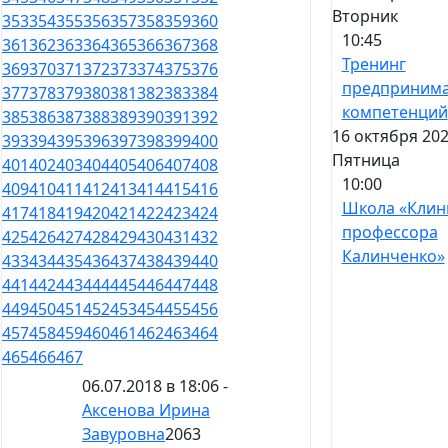
Вторник
353
354
355
356
357
358
359
360
10:45
361
362
363
364
365
366
367
368
Тренинг
369
370
371
372
373
374
375
376
предпринима
377
378
379
380
381
382
383
384
компетенций
385
386
387
388
389
390
391
392
16 октября 202
393
394
395
396
397
398
399
400
Пятница
401
402
403
404
405
406
407
408
10:00
409
410
411
412
413
414
415
416
Школа «Клин
417
418
419
420
421
422
423
424
профессора
425
426
427
428
429
430
431
432
Калинченко»
433
434
435
436
437
438
439
440
441
442
443
444
445
446
447
448
449
450
451
452
453
454
455
456
457
458
459
460
461
462
463
464
465
466
467
06.07.2018 в 18:06 -
Аксенова Ирина
Завуровна
2063