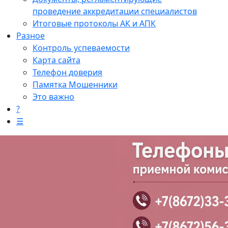
проведение аккредитации специалистов
Итоговые протоколы АК и АПК
Разное
Контроль успеваемости
Карта сайта
Телефон доверия
Памятка Мошенники
Это важно
?
☰