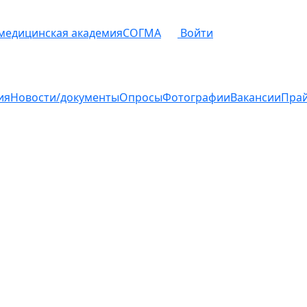
 медицинская академия
СОГМА
Войти
ия
Новости/документы
Опросы
Фотографии
Вакансии
Пра