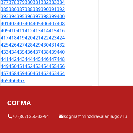
377
378
379
380
381
382
383
384
385
386
387
388
389
390
391
392
393
394
395
396
397
398
399
400
401
402
403
404
405
406
407
408
409
410
411
412
413
414
415
416
417
418
419
420
421
422
423
424
425
426
427
428
429
430
431
432
433
434
435
436
437
438
439
440
441
442
443
444
445
446
447
448
449
450
451
452
453
454
455
456
457
458
459
460
461
462
463
464
465
466
467
СОГМА
+7 (867) 256-32-94
sogma@minzdrav.alania.gov.ru