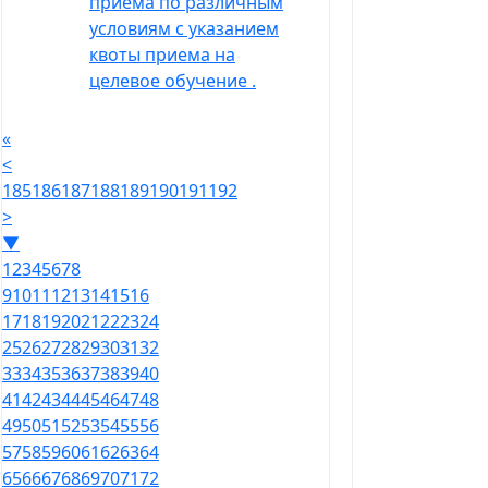
приема по различным
условиям с указанием
квоты приема на
целевое обучение .
«
<
185
186
187
188
189
190
191
192
>
▼
1
2
3
4
5
6
7
8
9
10
11
12
13
14
15
16
17
18
19
20
21
22
23
24
25
26
27
28
29
30
31
32
33
34
35
36
37
38
39
40
41
42
43
44
45
46
47
48
49
50
51
52
53
54
55
56
57
58
59
60
61
62
63
64
65
66
67
68
69
70
71
72