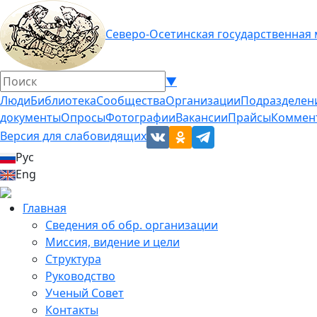
Северо-Осетинская государственная
▼
Люди
Библиотека
Сообщества
Организации
Подразделен
документы
Опросы
Фотографии
Вакансии
Прайсы
Коммен
Версия для слабовидящих
Рус
Eng
Главная
Сведения об обр. организации
Миссия, видение и цели
Структура
Руководство
Ученый Совет
Контакты