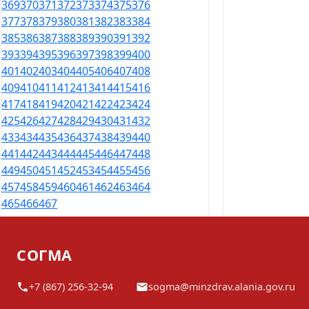
369
370
371
372
373
374
375
376
377
378
379
380
381
382
383
384
385
386
387
388
389
390
391
392
393
394
395
396
397
398
399
400
401
402
403
404
405
406
407
408
409
410
411
412
413
414
415
416
417
418
419
420
421
422
423
424
425
426
427
428
429
430
431
432
433
434
435
436
437
438
439
440
441
442
443
444
445
446
447
448
449
450
451
452
453
454
455
456
457
458
459
460
461
462
463
464
465
466
467
СОГМА
+7 (867) 256-32-94
sogma@minzdrav.alania.gov.ru