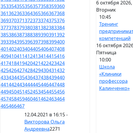
6 октября 2026,
353
354
355
356
357
358
359
360
Вторник
361
362
363
364
365
366
367
368
10:45
369
370
371
372
373
374
375
376
Тренинг
377
378
379
380
381
382
383
384
предпринимат
385
386
387
388
389
390
391
392
компетенций
393
394
395
396
397
398
399
400
16 октября 2026
401
402
403
404
405
406
407
408
Пятница
409
410
411
412
413
414
415
416
10:00
417
418
419
420
421
422
423
424
Школа
425
426
427
428
429
430
431
432
«Клиники
433
434
435
436
437
438
439
440
профессора
441
442
443
444
445
446
447
448
Калинченко»
449
450
451
452
453
454
455
456
457
458
459
460
461
462
463
464
465
466
467
12.04.2021 в 16:15 -
Викторова Ольга
Андреевна
2271