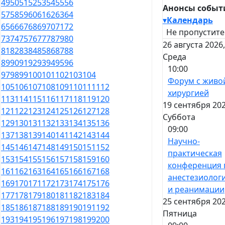
49
50
51
52
53
54
55
56
Анонсы событ
57
58
59
60
61
62
63
64
▾
Календарь
65
66
67
68
69
70
71
72
Не пропустите
73
74
75
76
77
78
79
80
26 августа 2026,
81
82
83
84
85
86
87
88
Среда
89
90
91
92
93
94
95
96
10:00
97
98
99
100
101
102
103
104
Форум с живо
105
106
107
108
109
110
111
112
хирургией
113
114
115
116
117
118
119
120
19 сентября 202
121
122
123
124
125
126
127
128
Суббота
129
130
131
132
133
134
135
136
09:00
137
138
139
140
141
142
143
144
Научно-
145
146
147
148
149
150
151
152
практическая
153
154
155
156
157
158
159
160
конференция 
161
162
163
164
165
166
167
168
анестезиолог
169
170
171
172
173
174
175
176
и реанимации
177
178
179
180
181
182
183
184
25 сентября 202
185
186
187
188
189
190
191
192
Пятница
193
194
195
196
197
198
199
200