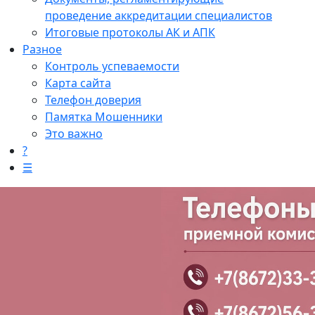
проведение аккредитации специалистов
Итоговые протоколы АК и АПК
Разное
Контроль успеваемости
Карта сайта
Телефон доверия
Памятка Мошенники
Это важно
?
☰