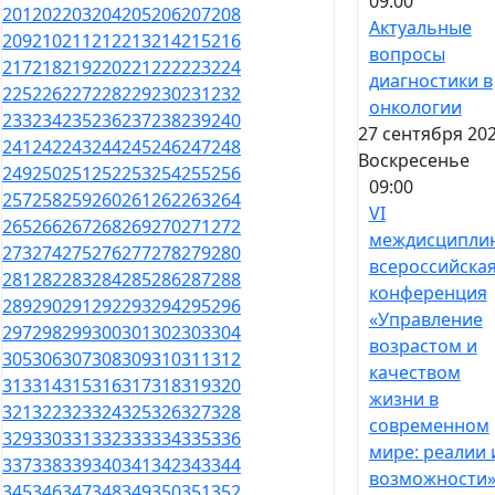
09:00
201
202
203
204
205
206
207
208
Актуальные
209
210
211
212
213
214
215
216
вопросы
217
218
219
220
221
222
223
224
диагностики в
225
226
227
228
229
230
231
232
онкологии
233
234
235
236
237
238
239
240
27 сентября 202
241
242
243
244
245
246
247
248
Воскресенье
249
250
251
252
253
254
255
256
09:00
257
258
259
260
261
262
263
264
VI
265
266
267
268
269
270
271
272
междисципли
273
274
275
276
277
278
279
280
всероссийска
281
282
283
284
285
286
287
288
конференция
289
290
291
292
293
294
295
296
«Управление
297
298
299
300
301
302
303
304
возрастом и
305
306
307
308
309
310
311
312
качеством
313
314
315
316
317
318
319
320
жизни в
321
322
323
324
325
326
327
328
современном
329
330
331
332
333
334
335
336
мире: реалии 
337
338
339
340
341
342
343
344
возможности
345
346
347
348
349
350
351
352