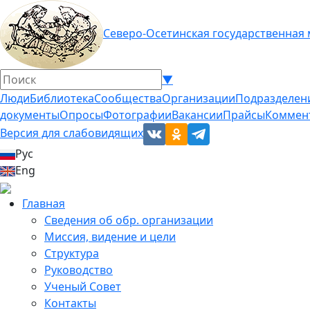
Северо-Осетинская государственная
▼
Люди
Библиотека
Сообщества
Организации
Подразделен
документы
Опросы
Фотографии
Вакансии
Прайсы
Коммен
Версия для слабовидящих
Рус
Eng
Главная
Сведения об обр. организации
Миссия, видение и цели
Структура
Руководство
Ученый Совет
Контакты