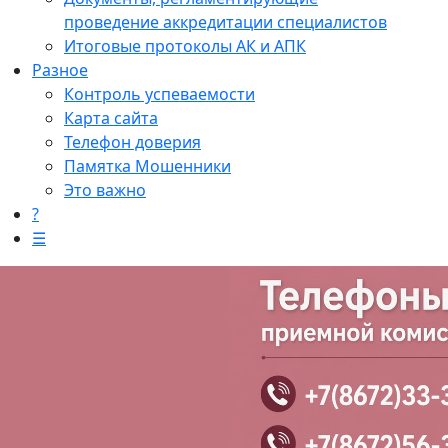
проведение аккредитации специалистов
Итоговые протоколы АК и АПК
Разное
Контроль успеваемости
Карта сайта
Телефон доверия
Памятка Мошенники
Это важно
?
☰