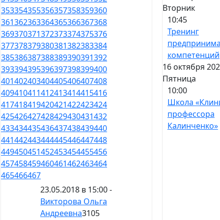
Вторник
353
354
355
356
357
358
359
360
10:45
361
362
363
364
365
366
367
368
Тренинг
369
370
371
372
373
374
375
376
предпринима
377
378
379
380
381
382
383
384
компетенций
385
386
387
388
389
390
391
392
16 октября 202
393
394
395
396
397
398
399
400
Пятница
401
402
403
404
405
406
407
408
10:00
409
410
411
412
413
414
415
416
Школа «Клин
417
418
419
420
421
422
423
424
профессора
425
426
427
428
429
430
431
432
Калинченко»
433
434
435
436
437
438
439
440
441
442
443
444
445
446
447
448
449
450
451
452
453
454
455
456
457
458
459
460
461
462
463
464
465
466
467
23.05.2018 в 15:00 -
Викторова Ольга
Андреевна
3105