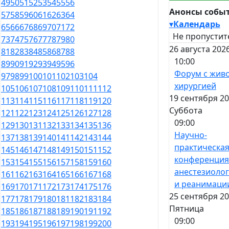
49
50
51
52
53
54
55
56
Анонсы собы
57
58
59
60
61
62
63
64
▾
Календарь
65
66
67
68
69
70
71
72
Не пропустит
73
74
75
76
77
78
79
80
26 августа 202
81
82
83
84
85
86
87
88
10:00
89
90
91
92
93
94
95
96
Форум с жив
97
98
99
100
101
102
103
104
хирургией
105
106
107
108
109
110
111
112
19 сентября 20
113
114
115
116
117
118
119
120
Суббота
121
122
123
124
125
126
127
128
09:00
129
130
131
132
133
134
135
136
Научно-
137
138
139
140
141
142
143
144
практическа
145
146
147
148
149
150
151
152
конференция
153
154
155
156
157
158
159
160
анестезиоло
161
162
163
164
165
166
167
168
и реанимаци
169
170
171
172
173
174
175
176
25 сентября 20
177
178
179
180
181
182
183
184
Пятница
185
186
187
188
189
190
191
192
09:00
193
194
195
196
197
198
199
200