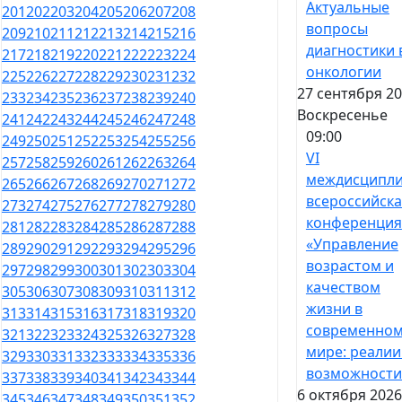
Актуальные
201
202
203
204
205
206
207
208
вопросы
209
210
211
212
213
214
215
216
диагностики 
217
218
219
220
221
222
223
224
онкологии
225
226
227
228
229
230
231
232
27 сентября 20
233
234
235
236
237
238
239
240
Воскресенье
241
242
243
244
245
246
247
248
09:00
249
250
251
252
253
254
255
256
VI
257
258
259
260
261
262
263
264
междисципл
265
266
267
268
269
270
271
272
всероссийска
273
274
275
276
277
278
279
280
конференция
281
282
283
284
285
286
287
288
«Управление
289
290
291
292
293
294
295
296
возрастом и
297
298
299
300
301
302
303
304
качеством
305
306
307
308
309
310
311
312
жизни в
313
314
315
316
317
318
319
320
современно
321
322
323
324
325
326
327
328
мире: реалии
329
330
331
332
333
334
335
336
возможности
337
338
339
340
341
342
343
344
6 октября 2026
345
346
347
348
349
350
351
352