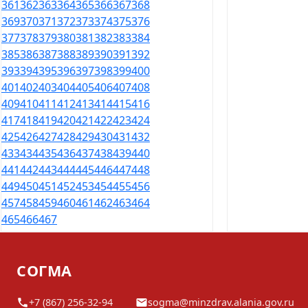
361
362
363
364
365
366
367
368
369
370
371
372
373
374
375
376
377
378
379
380
381
382
383
384
385
386
387
388
389
390
391
392
393
394
395
396
397
398
399
400
401
402
403
404
405
406
407
408
409
410
411
412
413
414
415
416
417
418
419
420
421
422
423
424
425
426
427
428
429
430
431
432
433
434
435
436
437
438
439
440
441
442
443
444
445
446
447
448
449
450
451
452
453
454
455
456
457
458
459
460
461
462
463
464
465
466
467
СОГМА
+7 (867) 256-32-94
sogma@minzdrav.alania.gov.ru