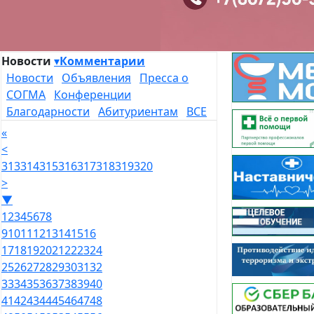
Новости
▾
Комментарии
Новости
Объявления
Пресса о
СОГМА
Конференции
Благодарности
Абитуриентам
ВСЕ
«
<
313
314
315
316
317
318
319
320
>
▼
1
2
3
4
5
6
7
8
9
10
11
12
13
14
15
16
17
18
19
20
21
22
23
24
25
26
27
28
29
30
31
32
33
34
35
36
37
38
39
40
41
42
43
44
45
46
47
48