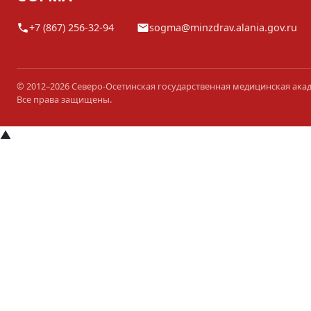
+7 (867) 256-32-94
sogma@minzdrav.alania.gov.ru
© 2012–2026 Северо-Осетинская государственная медицинская ака
Все права защищены.
▲