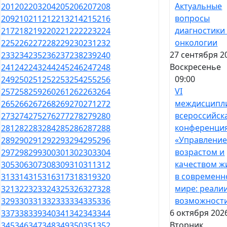
Актуальные
201
202
203
204
205
206
207
208
вопросы
209
210
211
212
213
214
215
216
диагностики
217
218
219
220
221
222
223
224
онкологии
225
226
227
228
229
230
231
232
27 сентября 2
233
234
235
236
237
238
239
240
Воскресенье
241
242
243
244
245
246
247
248
09:00
249
250
251
252
253
254
255
256
VI
257
258
259
260
261
262
263
264
междисципл
265
266
267
268
269
270
271
272
всероссийск
273
274
275
276
277
278
279
280
конференци
281
282
283
284
285
286
287
288
«Управлени
289
290
291
292
293
294
295
296
возрастом и
297
298
299
300
301
302
303
304
качеством ж
305
306
307
308
309
310
311
312
в современ
313
314
315
316
317
318
319
320
мире: реали
321
322
323
324
325
326
327
328
возможност
329
330
331
332
333
334
335
336
6 октября 202
337
338
339
340
341
342
343
344
Вторник
345
346
347
348
349
350
351
352