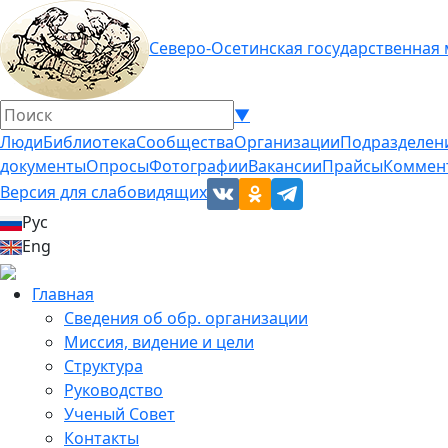
Северо-Осетинская государственная
▼
Люди
Библиотека
Сообщества
Организации
Подразделен
документы
Опросы
Фотографии
Вакансии
Прайсы
Коммен
Версия для слабовидящих
Рус
Eng
Главная
Сведения об обр. организации
Миссия, видение и цели
Структура
Руководство
Ученый Совет
Контакты