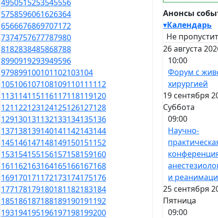
49
50
51
52
53
54
55
56
Анонсы соб
57
58
59
60
61
62
63
64
▾
Календарь
65
66
67
68
69
70
71
72
Не пропустит
73
74
75
76
77
78
79
80
26 августа 202
81
82
83
84
85
86
87
88
10:00
89
90
91
92
93
94
95
96
Форум с жив
97
98
99
100
101
102
103
104
хирургией
105
106
107
108
109
110
111
112
19 сентября 2
113
114
115
116
117
118
119
120
Суббота
121
122
123
124
125
126
127
128
09:00
129
130
131
132
133
134
135
136
Научно-
137
138
139
140
141
142
143
144
практическа
145
146
147
148
149
150
151
152
конференци
153
154
155
156
157
158
159
160
анестезиоло
161
162
163
164
165
166
167
168
и реанимац
169
170
171
172
173
174
175
176
25 сентября 2
177
178
179
180
181
182
183
184
Пятница
185
186
187
188
189
190
191
192
09:00
193
194
195
196
197
198
199
200