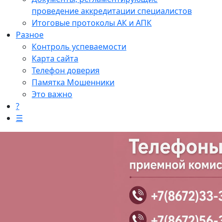
проведение аккредитации специалистов
Итоговые протоколы АК и АПК
Разное
Контроль успеваемости
Карта сайта
Телефон доверия
Памятка Мошенники
Это важно
?
☰