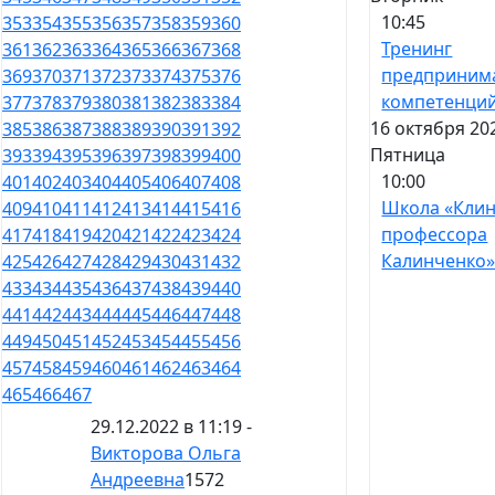
10:45
353
354
355
356
357
358
359
360
Тренинг
361
362
363
364
365
366
367
368
предприним
369
370
371
372
373
374
375
376
компетенци
377
378
379
380
381
382
383
384
16 октября 20
385
386
387
388
389
390
391
392
Пятница
393
394
395
396
397
398
399
400
10:00
401
402
403
404
405
406
407
408
Школа «Кли
409
410
411
412
413
414
415
416
профессора
417
418
419
420
421
422
423
424
Калинченко
425
426
427
428
429
430
431
432
433
434
435
436
437
438
439
440
441
442
443
444
445
446
447
448
449
450
451
452
453
454
455
456
457
458
459
460
461
462
463
464
465
466
467
29.12.2022 в 11:19 -
Викторова Ольга
Андреевна
1572