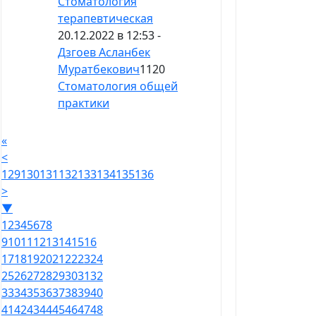
Стоматология
терапевтическая
20.12.2022 в 12:53 -
Дзгоев Асланбек
Муратбекович
1120
Стоматология общей
практики
«
<
129
130
131
132
133
134
135
136
>
▼
1
2
3
4
5
6
7
8
9
10
11
12
13
14
15
16
17
18
19
20
21
22
23
24
25
26
27
28
29
30
31
32
33
34
35
36
37
38
39
40
41
42
43
44
45
46
47
48