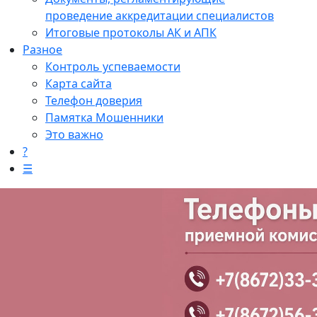
проведение аккредитации специалистов
Итоговые протоколы АК и АПК
Разное
Контроль успеваемости
Карта сайта
Телефон доверия
Памятка Мошенники
Это важно
?
☰