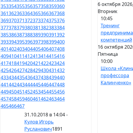
6 октября 2026
353
354
355
356
357
358
359
360
Вторник
361
362
363
364
365
366
367
368
10:45
369
370
371
372
373
374
375
376
Тренинг
377
378
379
380
381
382
383
384
предпринима
385
386
387
388
389
390
391
392
компетенций
393
394
395
396
397
398
399
400
16 октября 202
401
402
403
404
405
406
407
408
Пятница
409
410
411
412
413
414
415
416
10:00
417
418
419
420
421
422
423
424
Школа «Клин
425
426
427
428
429
430
431
432
профессора
433
434
435
436
437
438
439
440
Калинченко»
441
442
443
444
445
446
447
448
449
450
451
452
453
454
455
456
457
458
459
460
461
462
463
464
465
466
467
31.10.2018 в 14:04 -
Кулов Игорь
Русланович
1891