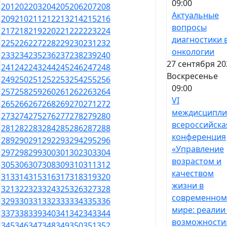
09:00
201
202
203
204
205
206
207
208
Актуальные
209
210
211
212
213
214
215
216
вопросы
217
218
219
220
221
222
223
224
диагностики 
225
226
227
228
229
230
231
232
онкологии
233
234
235
236
237
238
239
240
27 сентября 20
241
242
243
244
245
246
247
248
Воскресенье
249
250
251
252
253
254
255
256
09:00
257
258
259
260
261
262
263
264
VI
265
266
267
268
269
270
271
272
междисципли
273
274
275
276
277
278
279
280
всероссийска
281
282
283
284
285
286
287
288
конференция
289
290
291
292
293
294
295
296
«Управление
297
298
299
300
301
302
303
304
возрастом и
305
306
307
308
309
310
311
312
качеством
313
314
315
316
317
318
319
320
жизни в
321
322
323
324
325
326
327
328
современном
329
330
331
332
333
334
335
336
мире: реалии
337
338
339
340
341
342
343
344
возможности
345
346
347
348
349
350
351
352