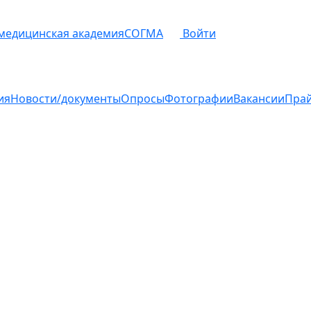
 медицинская академия
СОГМА
Войти
ия
Новости/документы
Опросы
Фотографии
Вакансии
Пра