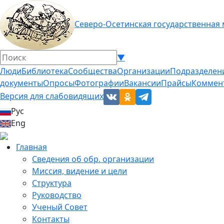
Северо-Осетинская государственная
▼
Люди
Библиотека
Сообщества
Организации
Подразделен
документы
Опросы
Фотографии
Вакансии
Прайсы
Коммен
Версия для слабовидящих
Рус
Eng
Главная
Сведения об обр. организации
Миссия, видение и цели
Структура
Руководство
Ученый Совет
Контакты