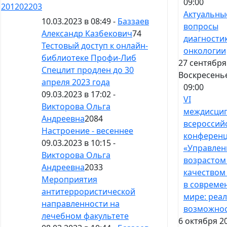
09:00
201
202
203
Актуальны
10.03.2023 в 08:49 -
Баззаев
вопросы
Александр Казбекович
74
диагностик
Тестовый доступ к онлайн-
онкологии
библиотеке Профи-Либ
27 сентября
Спецлит продлен до 30
Воскресень
апреля 2023 года
09:00
09.03.2023 в 17:02 -
VI
Викторова Ольга
междисци
Андреевна
2084
всероссий
Настроение - весеннее
конферен
09.03.2023 в 10:15 -
«Управлен
Викторова Ольга
возрастом
Андреевна
2033
качеством
Мероприятия
в совреме
антитеррористической
мире: реал
направленности на
возможнос
лечебном факультете
6 октября 2