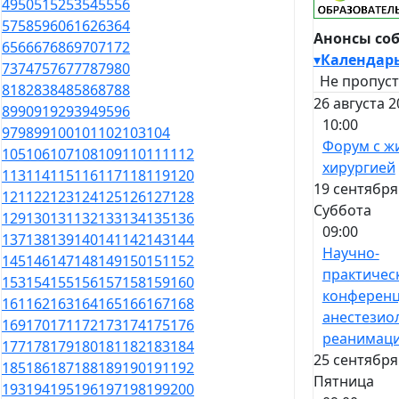
49
50
51
52
53
54
55
56
57
58
59
60
61
62
63
64
Анонсы со
65
66
67
68
69
70
71
72
▾
Календар
73
74
75
76
77
78
79
80
Не пропуст
81
82
83
84
85
86
87
88
26 августа 2
89
90
91
92
93
94
95
96
10:00
97
98
99
100
101
102
103
104
Форум с ж
105
106
107
108
109
110
111
112
хирургией
113
114
115
116
117
118
119
120
19 сентября
121
122
123
124
125
126
127
128
Суббота
129
130
131
132
133
134
135
136
09:00
137
138
139
140
141
142
143
144
Научно-
145
146
147
148
149
150
151
152
практичес
153
154
155
156
157
158
159
160
конференц
161
162
163
164
165
166
167
168
анестезио
169
170
171
172
173
174
175
176
реанимац
177
178
179
180
181
182
183
184
25 сентября
185
186
187
188
189
190
191
192
Пятница
193
194
195
196
197
198
199
200