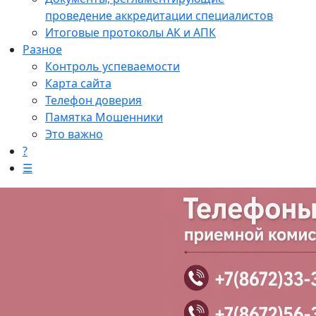
проведение аккредитации специалистов
Итоговые протоколы АК и АПК
Разное
Контроль успеваемости
Карта сайта
Телефон доверия
Памятка Мошенники
Это важно
?
☰