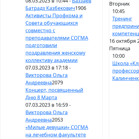
08.03.2023 в 10:44 -
Баззаев
Вторник
Батрадз Казбекович
1906
10:45
Активисты Профкома и
Тренинг
Совета обучающихся
предприни
совместно с
компетен
преподавателями СОГМА
16 октября 
подготовили
Пятница
поздравления женскому
10:00
коллективу академии
Школа «Кл
07.03.2023 в 17:18 -
профессо
Викторова Ольга
Калинченк
Андреевна
2079
Концерт, посвященный
Дню 8 Марта
07.03.2023 в 16:59 -
Викторова Ольга
Андреевна
2053
«Милые девушки» СОГМА
на лечебном факультете