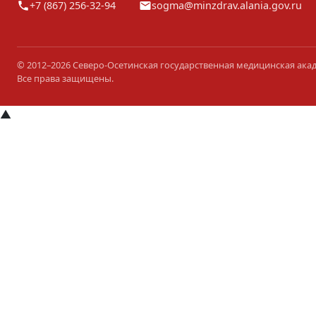
+7 (867) 256-32-94
sogma@minzdrav.alania.gov.ru
© 2012–2026 Северо-Осетинская государственная медицинская ака
Все права защищены.
▲