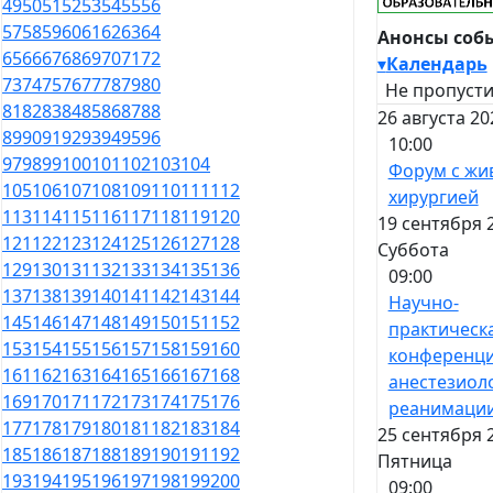
49
50
51
52
53
54
55
56
57
58
59
60
61
62
63
64
Анонсы соб
65
66
67
68
69
70
71
72
▾
Календарь
73
74
75
76
77
78
79
80
Не пропусти
81
82
83
84
85
86
87
88
26 августа 20
89
90
91
92
93
94
95
96
10:00
97
98
99
100
101
102
103
104
Форум с жи
105
106
107
108
109
110
111
112
хирургией
113
114
115
116
117
118
119
120
19 сентября 
121
122
123
124
125
126
127
128
Суббота
129
130
131
132
133
134
135
136
09:00
137
138
139
140
141
142
143
144
Научно-
145
146
147
148
149
150
151
152
практическ
153
154
155
156
157
158
159
160
конференци
161
162
163
164
165
166
167
168
анестезиол
169
170
171
172
173
174
175
176
реанимаци
177
178
179
180
181
182
183
184
25 сентября 
185
186
187
188
189
190
191
192
Пятница
193
194
195
196
197
198
199
200
09:00