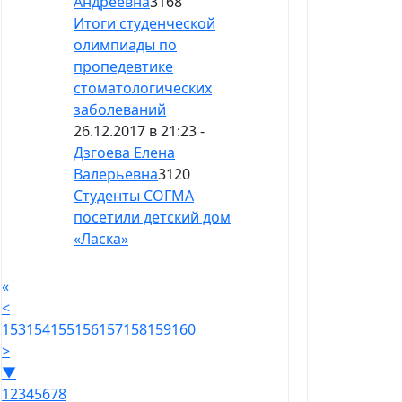
Андреевна
3168
Итоги студенческой
олимпиады по
пропедевтике
стоматологических
заболеваний
26.12.2017 в 21:23 -
Дзгоева Елена
Валерьевна
3120
Студенты СОГМА
посетили детский дом
«Ласка»
«
<
153
154
155
156
157
158
159
160
>
▼
1
2
3
4
5
6
7
8