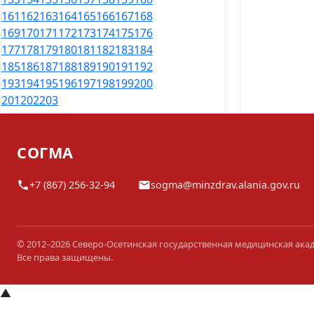
161
162
163
164
165
166
167
168
169
170
171
172
173
174
175
176
177
178
179
180
181
182
183
184
185
186
187
188
189
190
191
192
193
194
195
196
197
198
199
200
201
202
203
СОГМА
+7 (867) 256-32-94
sogma@minzdrav.alania.gov.ru
© 2012–2026 Северо-Осетинская государственная медицинская ака
Все права защищены.
▲