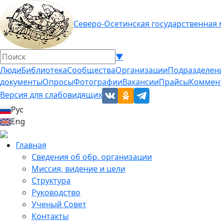
Северо-Осетинская государственная
▼
Люди
Библиотека
Сообщества
Организации
Подразделен
документы
Опросы
Фотографии
Вакансии
Прайсы
Коммен
Версия для слабовидящих
Рус
Eng
Главная
Сведения об обр. организации
Миссия, видение и цели
Структура
Руководство
Ученый Совет
Контакты