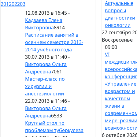
Актуальные
201
202
203
вопросы
12.08.2013 в 16:45 -
диагностики 
Кадзаева Елена
онкологии
Викторовна
8914
27 сентября 20
Расписание занятий в
Воскресенье
осеннем семестре 2013-
09:00
2014 учебного года
VI
30.07.2013 в 11:40 -
междисципл
Викторова Ольга
всероссийск
Андреевна
7061
конференци
Мастер-класс по
«Управление
хирургии и
возрастом и
анестезиологии
качеством
22.07.2013 в 11:46 -
жизни в
Викторова Ольга
современно
Андреевна
6533
мире: реалии
Круглый стол по
возможност
проблемам туберкулеза
6 октября 2026