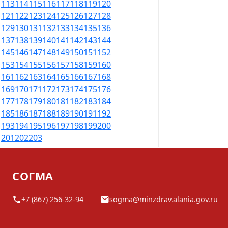
113
114
115
116
117
118
119
120
121
122
123
124
125
126
127
128
129
130
131
132
133
134
135
136
137
138
139
140
141
142
143
144
145
146
147
148
149
150
151
152
153
154
155
156
157
158
159
160
161
162
163
164
165
166
167
168
169
170
171
172
173
174
175
176
177
178
179
180
181
182
183
184
185
186
187
188
189
190
191
192
193
194
195
196
197
198
199
200
201
202
203
СОГМА
+7 (867) 256-32-94
sogma@minzdrav.alania.gov.ru