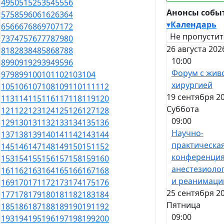
49
50
51
52
53
54
55
56
Анонсы собы
57
58
59
60
61
62
63
64
▾
Календарь
65
66
67
68
69
70
71
72
Не пропустит
73
74
75
76
77
78
79
80
26 августа 202
81
82
83
84
85
86
87
88
10:00
89
90
91
92
93
94
95
96
Форум с жив
97
98
99
100
101
102
103
104
хирургией
105
106
107
108
109
110
111
112
19 сентября 20
113
114
115
116
117
118
119
120
Суббота
121
122
123
124
125
126
127
128
09:00
129
130
131
132
133
134
135
136
Научно-
137
138
139
140
141
142
143
144
практическа
145
146
147
148
149
150
151
152
конференция
153
154
155
156
157
158
159
160
анестезиоло
161
162
163
164
165
166
167
168
и реанимаци
169
170
171
172
173
174
175
176
25 сентября 20
177
178
179
180
181
182
183
184
Пятница
185
186
187
188
189
190
191
192
09:00
193
194
195
196
197
198
199
200