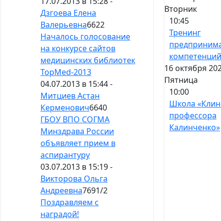
17.07.2013 в 15:28 -
Вторник
Дзгоева Елена
10:45
Валерьевна
6622
Тренинг
Началось голосование
предпринима
на конкурсе сайтов
компетенци
медицинских библиотек
16 октября 202
TopMed-2013
Пятница
04.07.2013 в 15:44 -
10:00
Митциев Астан
Школа «Клин
Керменович
6640
профессора
ГБОУ ВПО СОГМА
Калинченко»
Минздрава России
объявляет прием в
аспирантуру
03.07.2013 в 15:19 -
Викторова Ольга
Андреевна
7691
/
2
Поздравляем с
наградой!