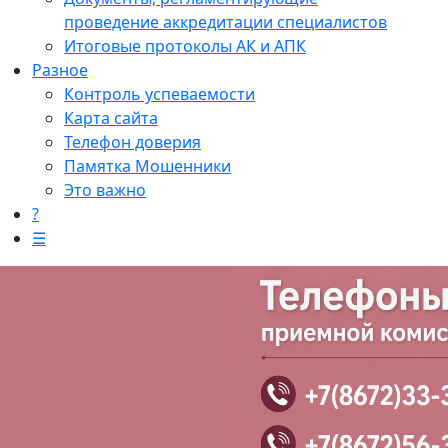
проведение аккредитации специалистов
Итоговые протоколы АК и АПК
Разное
Контроль успеваемости
Карта сайта
Телефон доверия
Памятка Мошенники
Это важно
?
☰