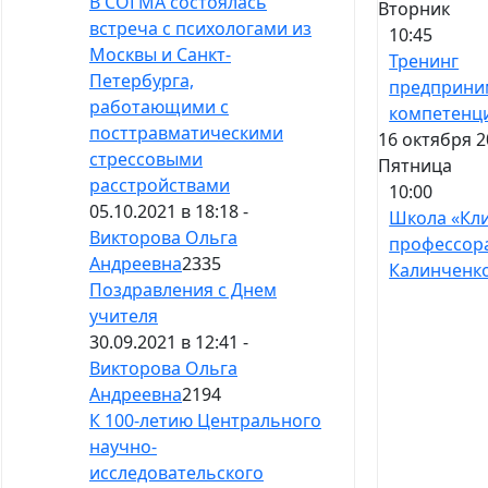
В СОГМА состоялась
Вторник
встреча с психологами из
10:45
Москвы и Санкт-
Тренинг
Петербурга,
предприни
работающими с
компетенц
посттравматическими
16 октября 2
стрессовыми
Пятница
расстройствами
10:00
05.10.2021 в 18:18 -
Школа «Кл
Викторова Ольга
профессор
Андреевна
2335
Калинченк
Поздравления с Днем
учителя
30.09.2021 в 12:41 -
Викторова Ольга
Андреевна
2194
К 100-летию Центрального
научно-
исследовательского