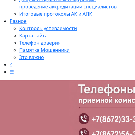
проведение аккредитации специалистов
Итоговые протоколы АК и АПК
Разное
Контроль успеваемости
Карта сайта
Телефон доверия
Памятка Мошенники
Это важно
?
☰