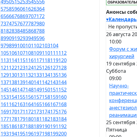
49
50
51
52
53
54
55
56
57
58
59
60
61
62
63
64
Анонсы со
65
66
67
68
69
70
71
72
▾
Календарь
73
74
75
76
77
78
79
80
Не пропуст
81
82
83
84
85
86
87
88
26 августа 2
89
90
91
92
93
94
95
96
10:00
97
98
99
100
101
102
103
104
Форум с ж
105
106
107
108
109
110
111
112
хирургией
113
114
115
116
117
118
119
120
19 сентября 
121
122
123
124
125
126
127
128
Суббота
129
130
131
132
133
134
135
136
09:00
137
138
139
140
141
142
143
144
Научно-
145
146
147
148
149
150
151
152
практическ
153
154
155
156
157
158
159
160
конференц
161
162
163
164
165
166
167
168
анестезиол
169
170
171
172
173
174
175
176
реанимаци
177
178
179
180
181
182
183
184
25 сентября 
185
186
187
188
189
190
191
192
Пятница
193
194
195
196
197
198
199
200
09:00