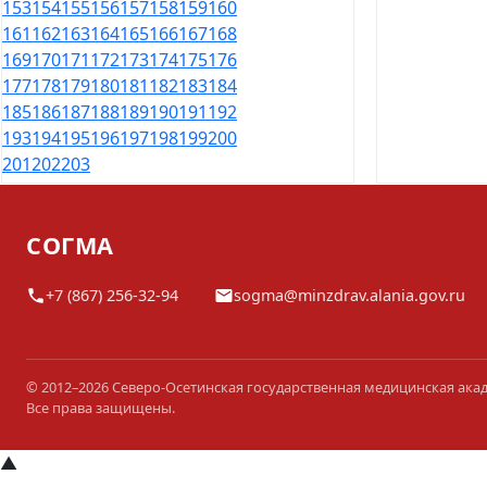
153
154
155
156
157
158
159
160
161
162
163
164
165
166
167
168
169
170
171
172
173
174
175
176
177
178
179
180
181
182
183
184
185
186
187
188
189
190
191
192
193
194
195
196
197
198
199
200
201
202
203
СОГМА
+7 (867) 256-32-94
sogma@minzdrav.alania.gov.ru
© 2012–2026 Северо-Осетинская государственная медицинская ака
Все права защищены.
▲