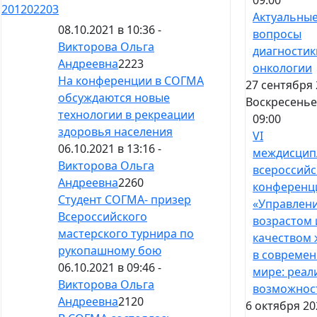
201
202
203
Актуальны
08.10.2021 в 10:36 -
вопросы
Викторова Ольга
диагностик
Андреевна
2223
онкологии
На конференции в СОГМА
27 сентября 
обсуждаются новые
Воскресень
технологии в рекреации
09:00
здоровья населения
VI
06.10.2021 в 13:16 -
междисцип
Викторова Ольга
всероссийс
Андреевна
2260
конференц
Студент СОГМА- призер
«Управлен
Всероссийского
возрастом 
мастерского турнира по
качеством
рукопашному бою
в совреме
06.10.2021 в 09:46 -
мире: реал
Викторова Ольга
возможнос
Андреевна
2120
6 октября 20