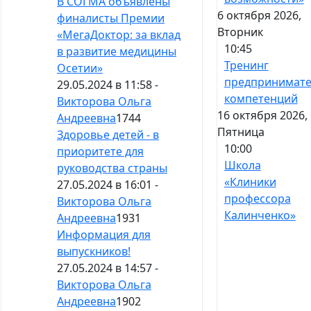
В СОГМА объявлены
6 октября 2026,
финалисты Премии
Вторник
«МегаДоктор: за вклад
10:45
в развитие медицины
Тренинг
Осетии»
предпринимате
29.05.2024 в 11:58 -
компетенций
Викторова Ольга
16 октября 2026,
Андреевна
1744
Пятница
Здоровье детей - в
10:00
приоритете для
Школа
руководства страны
«Клиники
27.05.2024 в 16:01 -
профессора
Викторова Ольга
Калинченко»
Андреевна
1931
Информация для
выпускников!
27.05.2024 в 14:57 -
Викторова Ольга
Андреевна
1902