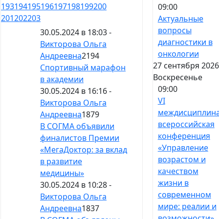
193
194
195
196
197
198
199
200
09:00
201
202
203
Актуальные
вопросы
30.05.2024 в 18:03 -
диагностики в
Викторова Ольга
онкологии
Андреевна
2194
27 сентября 2026
Спортивный марафон
Воскресенье
в академии
09:00
30.05.2024 в 16:16 -
VI
Викторова Ольга
междисциплин
Андреевна
1879
всероссийская
В СОГМА объявили
конференция
финалистов Премии
«Управление
«МегаДоктор: за вклад
возрастом и
в развитие
качеством
медицины»
жизни в
30.05.2024 в 10:28 -
современном
Викторова Ольга
мире: реалии и
Андреевна
1837
возможности»