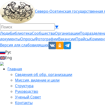
Северо-Осетинская государственная
▼
Люди
Библиотека
Сообщества
Организации
Подразделен
документы
Опросы
Фотографии
Вакансии
Прайсы
Коммен
Версия для слабовидящих
Рус
Eng
Главная
Сведения об обр. организации
Миссия, видение и цели
Структура
Руководство
Ученый Совет
Контакты