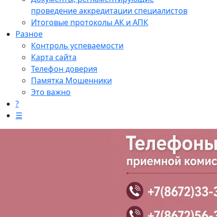
проведение аккредитации специалистов
Итоговые протоколы АК и АПК
Разное
Контроль успеваемости
Карта сайта
Телефон доверия
Памятка Мошенники
Это важно
?
☰