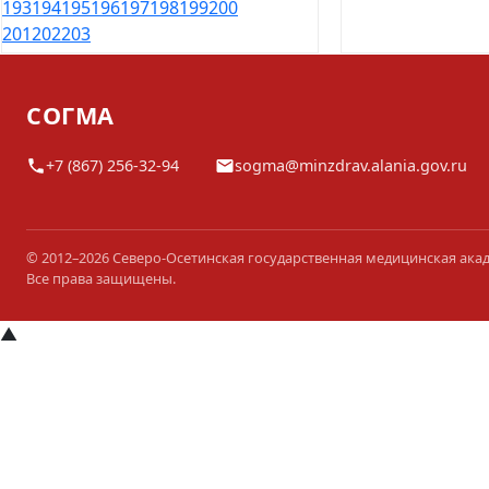
193
194
195
196
197
198
199
200
201
202
203
СОГМА
+7 (867) 256-32-94
sogma@minzdrav.alania.gov.ru
© 2012–2026 Северо-Осетинская государственная медицинская ака
Все права защищены.
▲