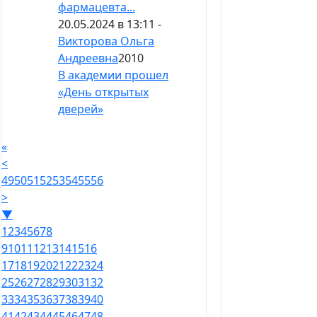
фармацевта...
20.05.2024 в 13:11 -
Викторова Ольга
Андреевна
2010
В академии прошел
«День открытых
дверей»
«
<
49
50
51
52
53
54
55
56
>
▼
1
2
3
4
5
6
7
8
9
10
11
12
13
14
15
16
17
18
19
20
21
22
23
24
25
26
27
28
29
30
31
32
33
34
35
36
37
38
39
40
41
42
43
44
45
46
47
48