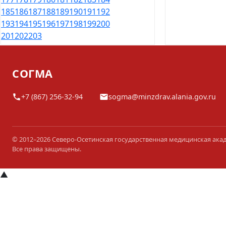
185
186
187
188
189
190
191
192
193
194
195
196
197
198
199
200
201
202
203
СОГМА
+7 (867) 256-32-94
sogma@minzdrav.alania.gov.ru
© 2012–2026 Северо-Осетинская государственная медицинская ака
Все права защищены.
▲