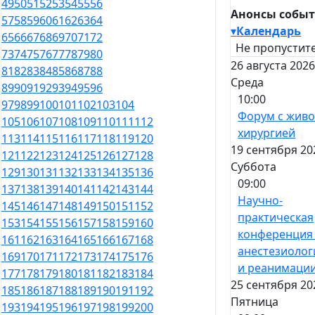
49
50
51
52
53
54
55
56
Анонсы собы
57
58
59
60
61
62
63
64
▾
Календарь
65
66
67
68
69
70
71
72
Не пропустите
73
74
75
76
77
78
79
80
26 августа 2026
81
82
83
84
85
86
87
88
Среда
89
90
91
92
93
94
95
96
10:00
97
98
99
100
101
102
103
104
Форум с жив
105
106
107
108
109
110
111
112
хирургией
113
114
115
116
117
118
119
120
19 сентября 20
121
122
123
124
125
126
127
128
Суббота
129
130
131
132
133
134
135
136
09:00
137
138
139
140
141
142
143
144
Научно-
145
146
147
148
149
150
151
152
практическая
153
154
155
156
157
158
159
160
конференция
161
162
163
164
165
166
167
168
анестезиолог
169
170
171
172
173
174
175
176
и реанимаци
177
178
179
180
181
182
183
184
25 сентября 20
185
186
187
188
189
190
191
192
Пятница
193
194
195
196
197
198
199
200