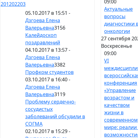
09:00
201
202
203
Актуальные
05.10.2017 в 15:51 -
вопросы
Дзгоева Елена
диагностики 
Валерьевна
3156
онкологии
Калейдоскоп
27 сентября 20
поздравлений
Воскресенье
04.10.2017 в 13:57 -
09:00
Дзгоева Елена
VI
Валерьевна
3382
междисципли
Профком студентов
всероссийска
03.10.2017 в 16:40 -
конференция
Дзгоева Елена
«Управление
Валерьевна
3119
возрастом и
Проблему сердечно-
качеством
сосудистых
жизни в
заболеваний обсудили в
современном
СОГМА
мире: реалии
02.10.2017 в 15:29 -
возможности