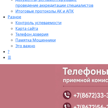
проведение аккредитации специалистов
Итоговые протоколы АК и АПК
Разное
Контроль успеваемости
Карта сайта
Телефон доверия
Памятка Мошенники
Это важно
?
☰