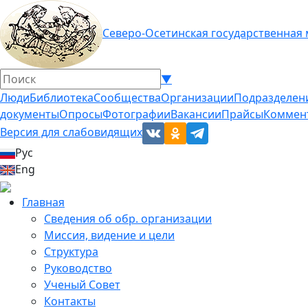
Северо-Осетинская государственная
▼
Люди
Библиотека
Сообщества
Организации
Подразделен
документы
Опросы
Фотографии
Вакансии
Прайсы
Коммен
Версия для слабовидящих
Рус
Eng
Главная
Сведения об обр. организации
Миссия, видение и цели
Структура
Руководство
Ученый Совет
Контакты