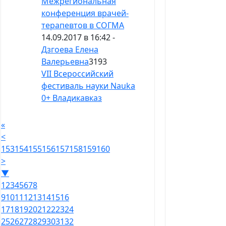
Межрегиональная
конференция врачей-
терапевтов в СОГМА
14.09.2017 в 16:42 -
Дзгоева Елена
Валерьевна
3193
VII Всероссийский
фестиваль науки Nauka
0+ Владикавказ
«
<
153
154
155
156
157
158
159
160
>
▼
1
2
3
4
5
6
7
8
9
10
11
12
13
14
15
16
17
18
19
20
21
22
23
24
25
26
27
28
29
30
31
32