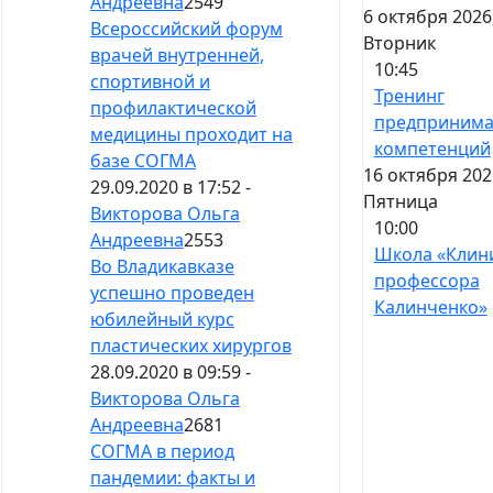
Андреевна
2549
6 октября 2026
Всероссийский форум
Вторник
врачей внутренней,
10:45
спортивной и
Тренинг
профилактической
предпринима
медицины проходит на
компетенций
базе СОГМА
16 октября 202
29.09.2020 в 17:52 -
Пятница
Викторова Ольга
10:00
Андреевна
2553
Школа «Клин
Во Владикавказе
профессора
успешно проведен
Калинченко»
юбилейный курс
пластических хирургов
28.09.2020 в 09:59 -
Викторова Ольга
Андреевна
2681
СОГМА в период
пандемии: факты и