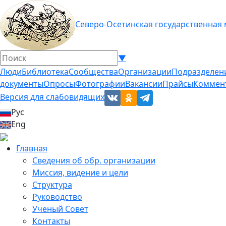
Северо-Осетинская государственная
▼
Люди
Библиотека
Сообщества
Организации
Подразделен
документы
Опросы
Фотографии
Вакансии
Прайсы
Коммен
Версия для слабовидящих
Рус
Eng
Главная
Сведения об обр. организации
Миссия, видение и цели
Структура
Руководство
Ученый Совет
Контакты