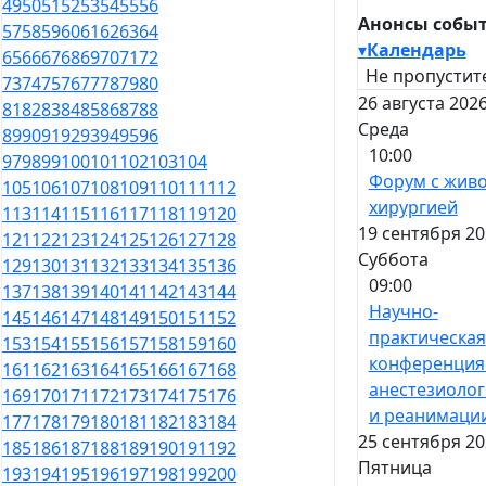
49
50
51
52
53
54
55
56
Анонсы собы
57
58
59
60
61
62
63
64
▾
Календарь
65
66
67
68
69
70
71
72
Не пропустит
73
74
75
76
77
78
79
80
26 августа 2026
81
82
83
84
85
86
87
88
Среда
89
90
91
92
93
94
95
96
10:00
97
98
99
100
101
102
103
104
Форум с жив
105
106
107
108
109
110
111
112
хирургией
113
114
115
116
117
118
119
120
19 сентября 20
121
122
123
124
125
126
127
128
Суббота
129
130
131
132
133
134
135
136
09:00
137
138
139
140
141
142
143
144
Научно-
145
146
147
148
149
150
151
152
практическая
153
154
155
156
157
158
159
160
конференция
161
162
163
164
165
166
167
168
анестезиоло
169
170
171
172
173
174
175
176
и реанимаци
177
178
179
180
181
182
183
184
25 сентября 20
185
186
187
188
189
190
191
192
Пятница
193
194
195
196
197
198
199
200