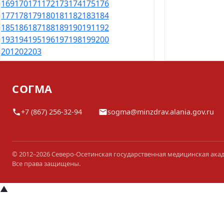
169
170
171
172
173
174
175
176
177
178
179
180
181
182
183
184
185
186
187
188
189
190
191
192
193
194
195
196
197
198
199
200
201
202
203
СОГМА
+7 (867) 256-32-94
sogma@minzdrav.alania.gov.ru
© 2012–2026 Северо-Осетинская государственная медицинская ака
Все права защищены.
▲