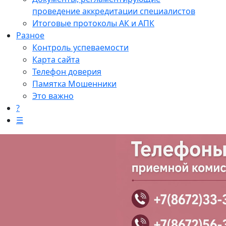
проведение аккредитации специалистов
Итоговые протоколы АК и АПК
Разное
Контроль успеваемости
Карта сайта
Телефон доверия
Памятка Мошенники
Это важно
?
☰