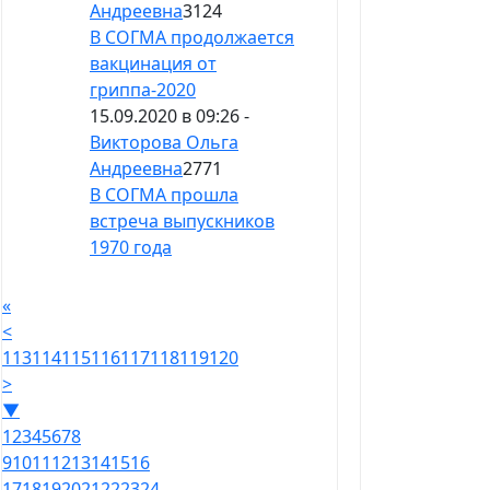
Андреевна
3124
В СОГМА продолжается
вакцинация от
гриппа-2020
15.09.2020 в 09:26 -
Викторова Ольга
Андреевна
2771
В СОГМА прошла
встреча выпускников
1970 года
«
<
113
114
115
116
117
118
119
120
>
▼
1
2
3
4
5
6
7
8
9
10
11
12
13
14
15
16
17
18
19
20
21
22
23
24