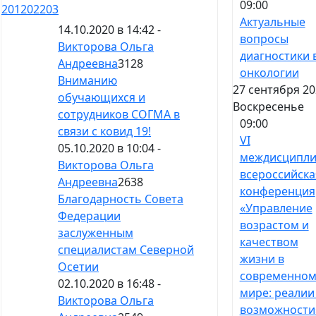
09:00
201
202
203
Актуальные
14.10.2020 в 14:42 -
вопросы
Викторова Ольга
диагностики 
Андреевна
3128
онкологии
Вниманию
27 сентября 20
обучающихся и
Воскресенье
сотрудников СОГМА в
09:00
связи с ковид 19!
VI
05.10.2020 в 10:04 -
междисципли
Викторова Ольга
всероссийска
Андреевна
2638
конференция
Благодарность Совета
«Управление
Федерации
возрастом и
заслуженным
качеством
специалистам Северной
жизни в
Осетии
современно
02.10.2020 в 16:48 -
мире: реалии
Викторова Ольга
возможности