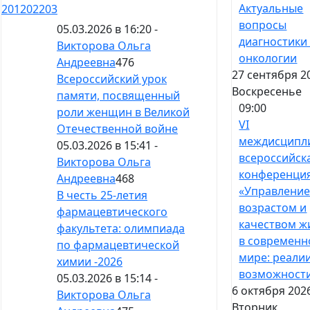
Актуальные
201
202
203
вопросы
05.03.2026 в 16:20 -
диагностики
Викторова Ольга
онкологии
Андреевна
476
27 сентября 2
Всероссийский урок
Воскресенье
памяти, посвященный
09:00
роли женщин в Великой
VI
Отечественной войне
междисципл
05.03.2026 в 15:41 -
всероссийск
Викторова Ольга
конференци
Андреевна
468
«Управлени
В честь 25-летия
возрастом и
фармацевтического
качеством ж
факультета: олимпиада
в современ
по фармацевтической
мире: реали
химии -2026
возможност
05.03.2026 в 15:14 -
6 октября 202
Викторова Ольга
Вторник