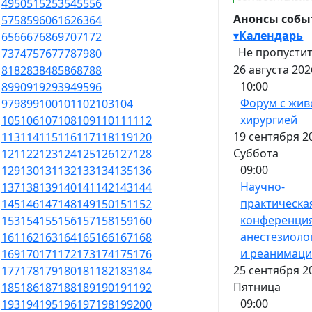
49
50
51
52
53
54
55
56
Анонсы соб
57
58
59
60
61
62
63
64
▾
Календарь
65
66
67
68
69
70
71
72
Не пропустит
73
74
75
76
77
78
79
80
26 августа 202
81
82
83
84
85
86
87
88
10:00
89
90
91
92
93
94
95
96
Форум с жив
97
98
99
100
101
102
103
104
хирургией
105
106
107
108
109
110
111
112
19 сентября 2
113
114
115
116
117
118
119
120
Суббота
121
122
123
124
125
126
127
128
09:00
129
130
131
132
133
134
135
136
Научно-
137
138
139
140
141
142
143
144
практическа
145
146
147
148
149
150
151
152
конференци
153
154
155
156
157
158
159
160
анестезиоло
161
162
163
164
165
166
167
168
и реанимац
169
170
171
172
173
174
175
176
25 сентября 2
177
178
179
180
181
182
183
184
Пятница
185
186
187
188
189
190
191
192
09:00
193
194
195
196
197
198
199
200