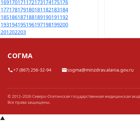
169
170
171
172
173
174
175
176
177
178
179
180
181
182
183
184
185
186
187
188
189
190
191
192
193
194
195
196
197
198
199
200
201
202
203
СОГМА
+7 (867) 256-32-94
sogma@minzdrav.alania.gov.ru
© 2012–2026 Северо-Осетинская государственная медицинская ака
Все права защищены.
▲