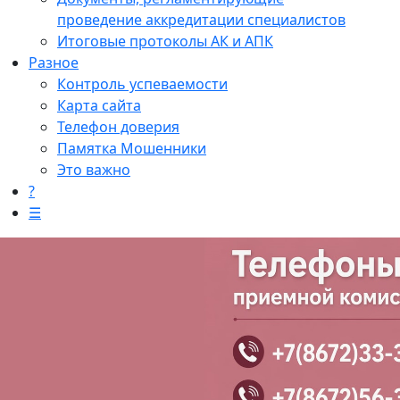
проведение аккредитации специалистов
Итоговые протоколы АК и АПК
Разное
Контроль успеваемости
Карта сайта
Телефон доверия
Памятка Мошенники
Это важно
?
☰