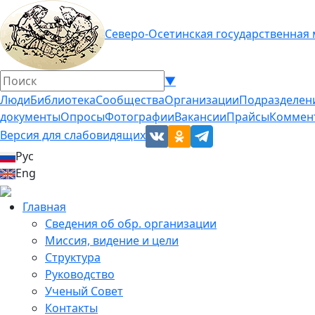
Северо-Осетинская государственная
▼
Люди
Библиотека
Сообщества
Организации
Подразделен
документы
Опросы
Фотографии
Вакансии
Прайсы
Коммен
Версия для слабовидящих
Рус
Eng
Главная
Сведения об обр. организации
Миссия, видение и цели
Структура
Руководство
Ученый Совет
Контакты