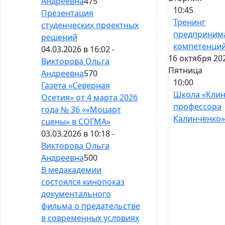
Андреевна
475
10:45
Презентация
Тренинг
студенческих проектных
предприним
решений
компетенци
04.03.2026 в 16:02 -
16 октября 20
Викторова Ольга
Пятница
Андреевна
570
10:00
Газета «Северная
Школа «Кли
Осетия» от 4 марта 2026
профессора
года № 36 ««Моцарт
Калинченко
сцены» в СОГМА»
03.03.2026 в 10:18 -
Викторова Ольга
Андреевна
500
В медакадемии
состоялся кинопоказ
документального
фильма о предательстве
в современных условиях