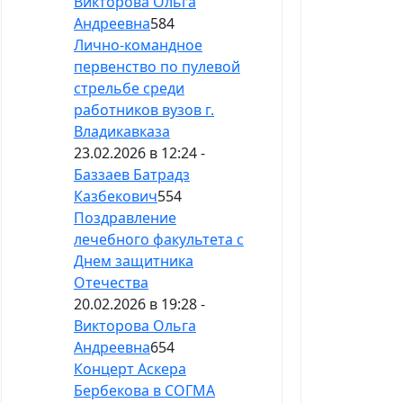
Викторова Ольга
Андреевна
584
Лично-командное
первенство по пулевой
стрельбе среди
работников вузов г.
Владикавказа
23.02.2026 в 12:24 -
Баззаев Батрадз
Казбекович
554
Поздравление
лечебного факультета с
Днем защитника
Отечества
20.02.2026 в 19:28 -
Викторова Ольга
Андреевна
654
Концерт Аскера
Бербекова в СОГМА