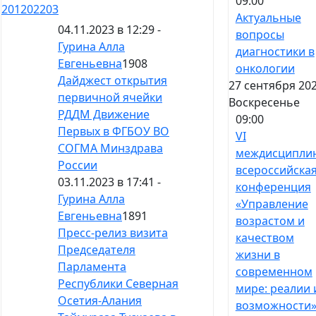
09:00
201
202
203
Актуальные
04.11.2023 в 12:29 -
вопросы
Гурина Алла
диагностики в
Евгеньевна
1908
онкологии
Дайджест открытия
27 сентября 202
первичной ячейки
Воскресенье
РДДМ Движение
09:00
Первых в ФГБОУ ВО
VI
СОГМА Минздрава
междисципли
России
всероссийска
03.11.2023 в 17:41 -
конференция
Гурина Алла
«Управление
Евгеньевна
1891
возрастом и
Пресс-релиз визита
качеством
Председателя
жизни в
Парламента
современном
Республики Северная
мире: реалии 
Осетия-Алания
возможности