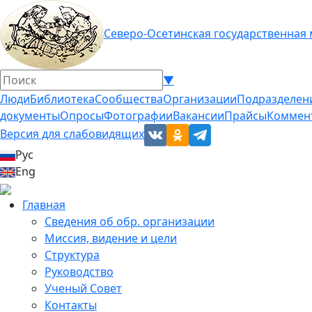
Северо-Осетинская государственная
▼
Люди
Библиотека
Сообщества
Организации
Подразделен
документы
Опросы
Фотографии
Вакансии
Прайсы
Коммен
Версия для слабовидящих
Рус
Eng
Главная
Сведения об обр. организации
Миссия, видение и цели
Структура
Руководство
Ученый Совет
Контакты