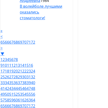
Андреевна
1984
В волейболе лучшими
оказались
стоматологи!
«
<
65
66
67
68
69
70
71
72
>
▼
1
2
3
4
5
6
7
8
9
10
11
12
13
14
15
16
17
18
19
20
21
22
23
24
25
26
27
28
29
30
31
32
33
34
35
36
37
38
39
40
41
42
43
44
45
46
47
48
49
50
51
52
53
54
55
56
57
58
59
60
61
62
63
64
65
66
67
68
69
70
71
72