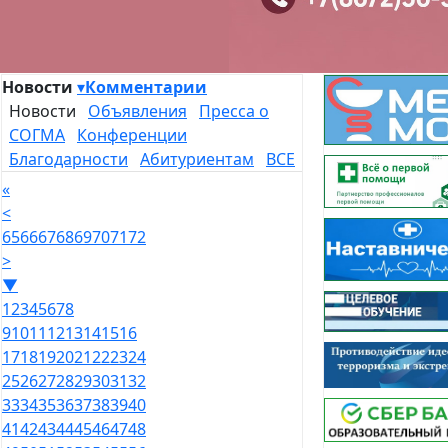
Новости
▾
Комментарии
Новости
Объявления
Пресса о
СОГМА
Конференции
Благодарности
Абитуриентам
ВСЕ
«
<
65
66
67
68
69
70
71
72
>
▼
1
2
3
4
5
6
7
8
9
10
11
12
13
14
15
16
17
18
19
20
21
22
23
24
25
26
27
28
29
30
31
32
33
34
35
36
37
38
39
40
41
42
43
44
45
46
47
48