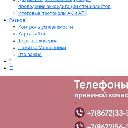
проведение аккредитации специалистов
Итоговые протоколы АК и АПК
Разное
Контроль успеваемости
Карта сайта
Телефон доверия
Памятка Мошенники
Это важно
?
☰