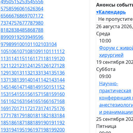
49
50
51
52
53
54
55
56
Анонсы событ
57
58
59
60
61
62
63
64
▾
Календарь
65
66
67
68
69
70
71
72
Не пропустите
73
74
75
76
77
78
79
80
26 августа 2026,
81
82
83
84
85
86
87
88
Среда
89
90
91
92
93
94
95
96
10:00
97
98
99
100
101
102
103
104
Форум с живо
105
106
107
108
109
110
111
112
хирургией
113
114
115
116
117
118
119
120
19 сентября 202
121
122
123
124
125
126
127
128
Суббота
129
130
131
132
133
134
135
136
09:00
137
138
139
140
141
142
143
144
Научно-
145
146
147
148
149
150
151
152
практическая
153
154
155
156
157
158
159
160
конференция 
161
162
163
164
165
166
167
168
анестезиолог
169
170
171
172
173
174
175
176
и реанимации
177
178
179
180
181
182
183
184
25 сентября 202
185
186
187
188
189
190
191
192
Пятница
193
194
195
196
197
198
199
200