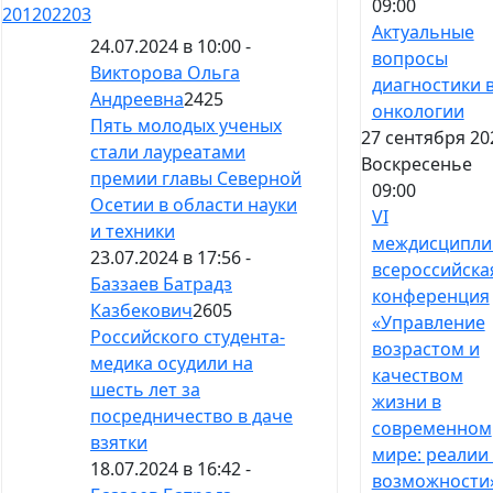
09:00
201
202
203
Актуальные
24.07.2024 в 10:00 -
вопросы
Викторова Ольга
диагностики 
Андреевна
2425
онкологии
Пять молодых ученых
27 сентября 20
стали лауреатами
Воскресенье
премии главы Северной
09:00
Осетии в области науки
VI
и техники
междисципли
23.07.2024 в 17:56 -
всероссийска
Баззаев Батрадз
конференция
Казбекович
2605
«Управление
Российского студента-
возрастом и
медика осудили на
качеством
шесть лет за
жизни в
посредничество в даче
современном
взятки
мире: реалии
18.07.2024 в 16:42 -
возможности