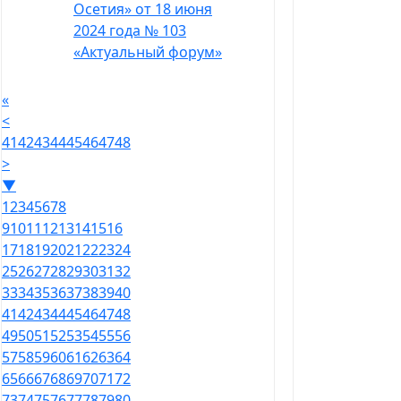
Осетия» от 18 июня
2024 года № 103
«Актуальный форум»
«
<
41
42
43
44
45
46
47
48
>
▼
1
2
3
4
5
6
7
8
9
10
11
12
13
14
15
16
17
18
19
20
21
22
23
24
25
26
27
28
29
30
31
32
33
34
35
36
37
38
39
40
41
42
43
44
45
46
47
48
49
50
51
52
53
54
55
56
57
58
59
60
61
62
63
64
65
66
67
68
69
70
71
72
73
74
75
76
77
78
79
80