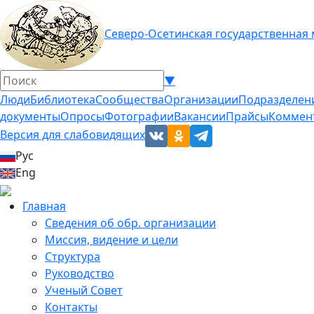
Северо-Осетинская государственная
▼
Люди
Библиотека
Сообщества
Организации
Подразделен
документы
Опросы
Фотографии
Вакансии
Прайсы
Коммен
Версия для слабовидящих
Рус
Eng
Главная
Сведения об обр. организации
Миссия, видение и цели
Структура
Руководство
Ученый Совет
Контакты