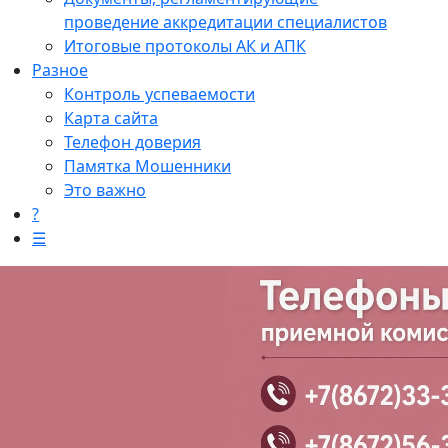
проведение аккредитации специалистов
Итоговые протоколы АК и АПК
Разное
Контроль успеваемости
Карта сайта
Телефон доверия
Памятка Мошенники
Это важно
?
☰