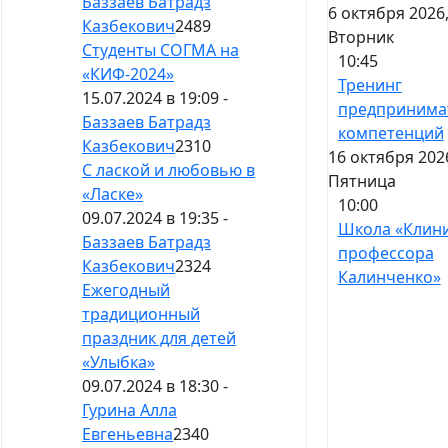
Баззаев Батрадз
6 октября 2026
Казбекович
2489
Вторник
Студенты СОГМА на
10:45
«КИФ-2024»
Тренинг
15.07.2024 в 19:09 -
предпринима
Баззаев Батрадз
компетенций
Казбекович
2310
16 октября 202
С лаской и любовью в
Пятница
«Ласке»
10:00
09.07.2024 в 19:35 -
Школа «Клин
Баззаев Батрадз
профессора
Казбекович
2324
Калинченко»
Ежегодный
традиционный
праздник для детей
«Улыбка»
09.07.2024 в 18:30 -
Гурина Алла
Евгеньевна
2340