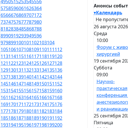
49
50
51
52
53
54
55
56
Анонсы собы
57
58
59
60
61
62
63
64
▾
Календарь
65
66
67
68
69
70
71
72
Не пропустите
73
74
75
76
77
78
79
80
26 августа 2026
81
82
83
84
85
86
87
88
Среда
89
90
91
92
93
94
95
96
10:00
97
98
99
100
101
102
103
104
Форум с жив
105
106
107
108
109
110
111
112
хирургией
113
114
115
116
117
118
119
120
19 сентября 20
121
122
123
124
125
126
127
128
Суббота
129
130
131
132
133
134
135
136
09:00
137
138
139
140
141
142
143
144
Научно-
145
146
147
148
149
150
151
152
практическая
153
154
155
156
157
158
159
160
конференция
161
162
163
164
165
166
167
168
анестезиолог
169
170
171
172
173
174
175
176
и реанимаци
177
178
179
180
181
182
183
184
25 сентября 20
185
186
187
188
189
190
191
192
Пятница
193
194
195
196
197
198
199
200