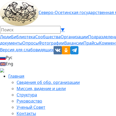
Северо-Осетинская государственная
▼
Люди
Библиотека
Сообщества
Организации
Подразделен
документы
Опросы
Фотографии
Вакансии
Прайсы
Коммен
Версия для слабовидящих
Рус
Eng
Главная
Сведения об обр. организации
Миссия, видение и цели
Структура
Руководство
Ученый Совет
Контакты