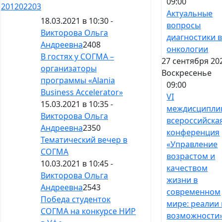
09:00
201
202
203
Актуальные
18.03.2021 в 10:30 -
вопросы
Викторова Ольга
диагностики 
Андреевна
2408
онкологии
В гостях у СОГМА –
27 сентября 20
организаторы
Воскресенье
программы «Alania
09:00
Business Accelerator»
VI
15.03.2021 в 10:35 -
междисципли
Викторова Ольга
всероссийска
Андреевна
2350
конференция
Тематический вечер в
«Управление
СОГМА
возрастом и
10.03.2021 в 10:45 -
качеством
Викторова Ольга
жизни в
Андреевна
2543
современном
Победа студенток
мире: реалии 
СОГМА на конкурсе НИР
возможности