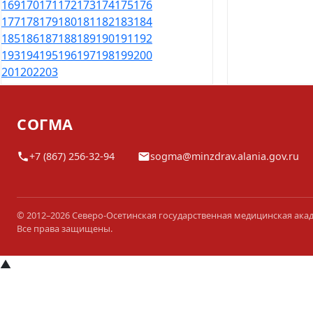
169
170
171
172
173
174
175
176
177
178
179
180
181
182
183
184
185
186
187
188
189
190
191
192
193
194
195
196
197
198
199
200
201
202
203
СОГМА
+7 (867) 256-32-94
sogma@minzdrav.alania.gov.ru
© 2012–2026 Северо-Осетинская государственная медицинская ака
Все права защищены.
▲