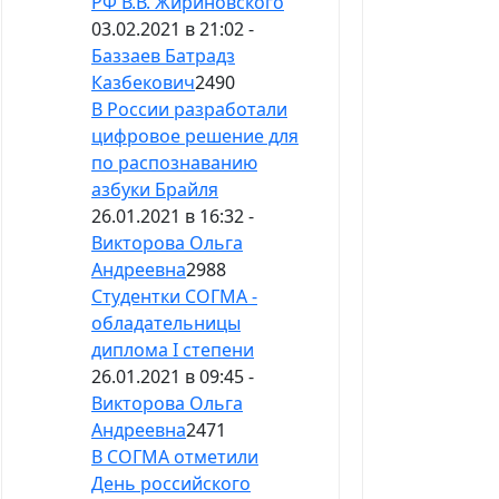
РФ В.В. Жириновского
03.02.2021 в 21:02 -
Баззаев Батрадз
Казбекович
2490
В России разработали
цифровое решение для
по распознаванию
азбуки Брайля
26.01.2021 в 16:32 -
Викторова Ольга
Андреевна
2988
Студентки СОГМА -
обладательницы
диплома I cтепени
26.01.2021 в 09:45 -
Викторова Ольга
Андреевна
2471
В СОГМА отметили
День российского