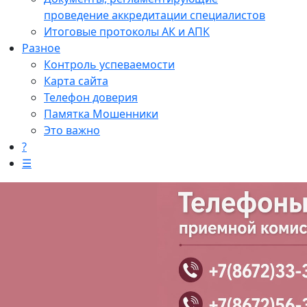
проведение аккредитации специалистов
Итоговые протоколы АК и АПК
Разное
Контроль успеваемости
Карта сайта
Телефон доверия
Памятка Мошенники
Это важно
?
☰