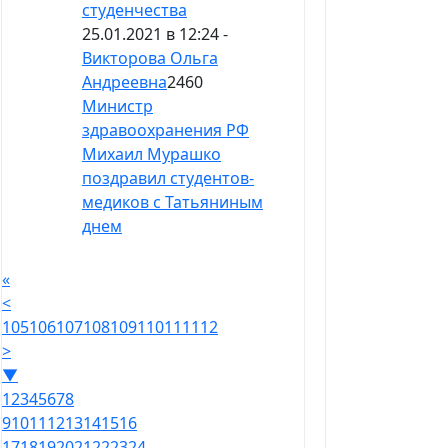
студенчества
25.01.2021 в 12:24 -
Викторова Ольга
Андреевна
2460
Министр
здравоохранения РФ
Михаил Мурашко
поздравил студентов-
медиков с Татьяниным
днем
«
<
105
106
107
108
109
110
111
112
>
▼
1
2
3
4
5
6
7
8
9
10
11
12
13
14
15
16
17
18
19
20
21
22
23
24