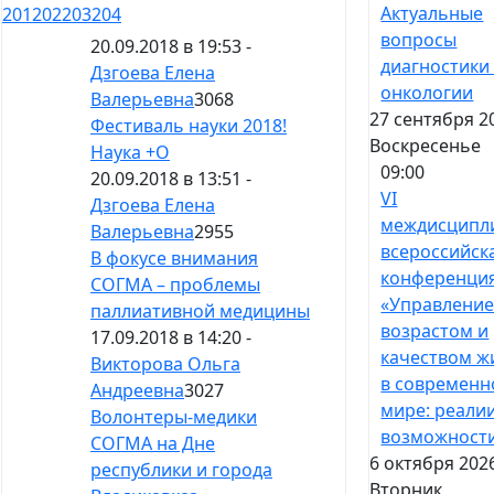
Актуальные
201
202
203
204
вопросы
20.09.2018 в 19:53 -
диагностики
Дзгоева Елена
онкологии
Валерьевна
3068
27 сентября 2
Фестиваль науки 2018!
Воскресенье
Наука +О
09:00
20.09.2018 в 13:51 -
VI
Дзгоева Елена
междисципл
Валерьевна
2955
всероссийск
В фокусе внимания
конференци
СОГМА – проблемы
«Управлени
паллиативной медицины
возрастом и
17.09.2018 в 14:20 -
качеством ж
Викторова Ольга
в современ
Андреевна
3027
мире: реали
Волонтеры-медики
возможност
СОГМА на Дне
6 октября 202
республики и города
Вторник