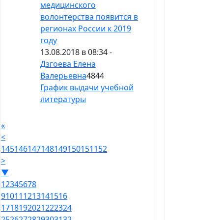
медицинского
волонтерства появится в
регионах России к 2019
году
13.08.2018 в 08:34 -
Дзгоева Елена
Валерьевна
4844
График выдачи учебной
литературы
«
<
145
146
147
148
149
150
151
152
>
▼
1
2
3
4
5
6
7
8
9
10
11
12
13
14
15
16
17
18
19
20
21
22
23
24
25
26
27
28
29
30
31
32