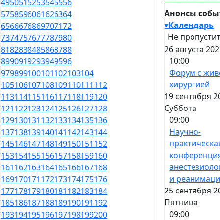
49
50
51
52
53
54
55
56
Анонсы соб
57
58
59
60
61
62
63
64
▾
Календарь
65
66
67
68
69
70
71
72
Не пропустит
73
74
75
76
77
78
79
80
26 августа 202
81
82
83
84
85
86
87
88
10:00
89
90
91
92
93
94
95
96
Форум с жив
97
98
99
100
101
102
103
104
хирургией
105
106
107
108
109
110
111
112
19 сентября 2
113
114
115
116
117
118
119
120
Суббота
121
122
123
124
125
126
127
128
09:00
129
130
131
132
133
134
135
136
Научно-
137
138
139
140
141
142
143
144
практическа
145
146
147
148
149
150
151
152
конференци
153
154
155
156
157
158
159
160
анестезиоло
161
162
163
164
165
166
167
168
и реанимац
169
170
171
172
173
174
175
176
25 сентября 2
177
178
179
180
181
182
183
184
Пятница
185
186
187
188
189
190
191
192
09:00
193
194
195
196
197
198
199
200