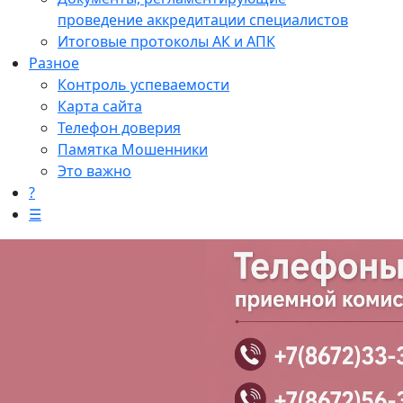
проведение аккредитации специалистов
Итоговые протоколы АК и АПК
Разное
Контроль успеваемости
Карта сайта
Телефон доверия
Памятка Мошенники
Это важно
?
☰