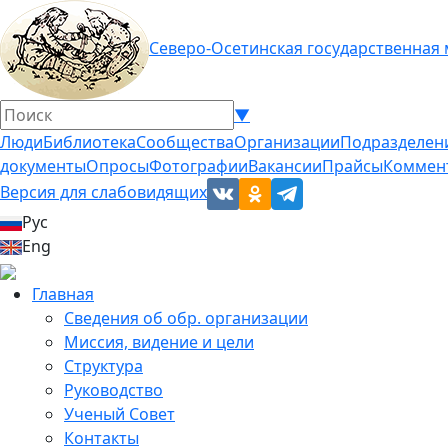
Северо-Осетинская государственная
▼
Люди
Библиотека
Сообщества
Организации
Подразделен
документы
Опросы
Фотографии
Вакансии
Прайсы
Коммен
Версия для слабовидящих
Рус
Eng
Главная
Сведения об обр. организации
Миссия, видение и цели
Структура
Руководство
Ученый Совет
Контакты