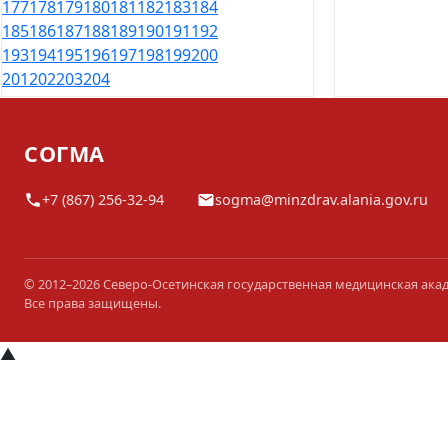
177
178
179
180
181
182
183
184
185
186
187
188
189
190
191
192
193
194
195
196
197
198
199
200
201
202
203
204
СОГМА
+7 (867) 256-32-94
sogma@minzdrav.alania.gov.ru
© 2012–2026 Северо-Осетинская государственная медицинская ака
Все права защищены.
▲