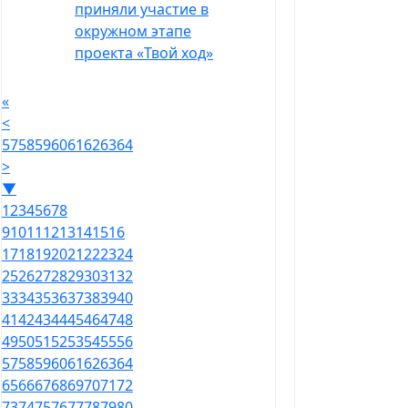
приняли участие в
окружном этапе
проекта «Твой ход»
«
<
57
58
59
60
61
62
63
64
>
▼
1
2
3
4
5
6
7
8
9
10
11
12
13
14
15
16
17
18
19
20
21
22
23
24
25
26
27
28
29
30
31
32
33
34
35
36
37
38
39
40
41
42
43
44
45
46
47
48
49
50
51
52
53
54
55
56
57
58
59
60
61
62
63
64
65
66
67
68
69
70
71
72
73
74
75
76
77
78
79
80