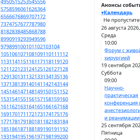
49
50
51
52
53
54
55
56
Анонсы событ
57
58
59
60
61
62
63
64
▾
Календарь
65
66
67
68
69
70
71
72
Не пропустите
73
74
75
76
77
78
79
80
26 августа 2026
81
82
83
84
85
86
87
88
Среда
89
90
91
92
93
94
95
96
10:00
97
98
99
100
101
102
103
104
Форум с живо
105
106
107
108
109
110
111
112
хирургией
113
114
115
116
117
118
119
120
19 сентября 202
121
122
123
124
125
126
127
128
Суббота
129
130
131
132
133
134
135
136
09:00
137
138
139
140
141
142
143
144
Научно-
145
146
147
148
149
150
151
152
практическая
153
154
155
156
157
158
159
160
конференция 
161
162
163
164
165
166
167
168
анестезиолог
169
170
171
172
173
174
175
176
и реанимации
177
178
179
180
181
182
183
184
25 сентября 202
185
186
187
188
189
190
191
192
Пятница
193
194
195
196
197
198
199
200