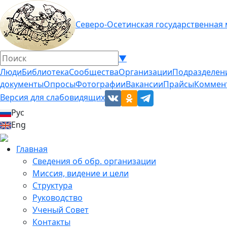
Северо-Осетинская государственная
▼
Люди
Библиотека
Сообщества
Организации
Подразделен
документы
Опросы
Фотографии
Вакансии
Прайсы
Коммен
Версия для слабовидящих
Рус
Eng
Главная
Сведения об обр. организации
Миссия, видение и цели
Структура
Руководство
Ученый Совет
Контакты