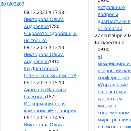
09:00
201
202
203
Актуальные
08.12.2023 в 17:38 -
вопросы
Викторова Ольга
диагностики в
Андреевна
1786
онкологии
О красоте, здоровье, и
27 сентября 202
не только
Воскресенье
08.12.2023 в 13:13 -
09:00
Викторова Ольга
VI
Андреевна
1910
междисципли
Ко Дню Героев
всероссийска
Отечества: мы вместе!
конференция
06.12.2023 в 15:10 -
«Управление
Ахполова Варвара
возрастом и
Олеговна
1872
качеством
Информационная
жизни в
кампания «Не говори»
современном
06.12.2023 в 14:56 -
мире: реалии 
Викторова Ольга
возможности