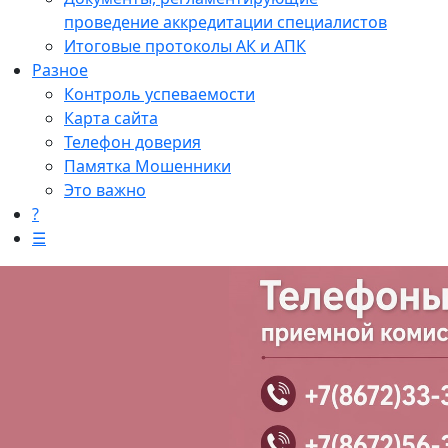
проведение аккредитации специалистов
Итоговые протоколы АК и АПК
Разное
Контроль успеваемости
Карта сайта
Телефон доверия
Памятка Мошенники
Это важно
?
☰