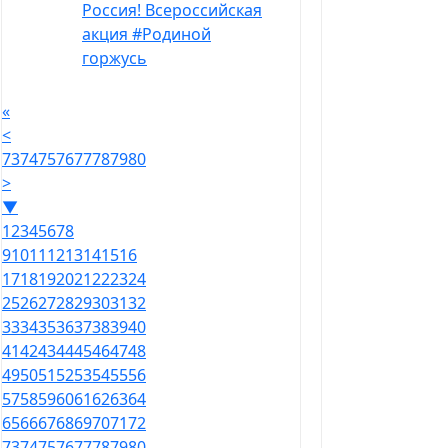
Россия! Всероссийская
акция #Родиной
горжусь
«
<
73
74
75
76
77
78
79
80
>
▼
1
2
3
4
5
6
7
8
9
10
11
12
13
14
15
16
17
18
19
20
21
22
23
24
25
26
27
28
29
30
31
32
33
34
35
36
37
38
39
40
41
42
43
44
45
46
47
48
49
50
51
52
53
54
55
56
57
58
59
60
61
62
63
64
65
66
67
68
69
70
71
72
73
74
75
76
77
78
79
80