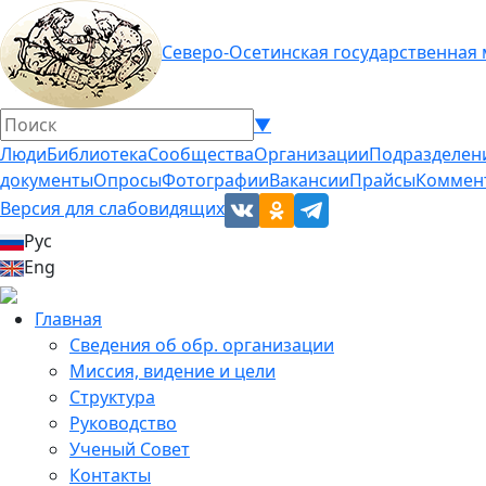
Северо-Осетинская государственная
▼
Люди
Библиотека
Сообщества
Организации
Подразделен
документы
Опросы
Фотографии
Вакансии
Прайсы
Коммен
Версия для слабовидящих
Рус
Eng
Главная
Сведения об обр. организации
Миссия, видение и цели
Структура
Руководство
Ученый Совет
Контакты