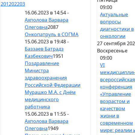
201
202
203
09:00
16.06.2023 в 14:54 -
Актуальные
Ахполова Варвара
вопросы
Олеговна
2087
диагностики в
Онкопатруль в СОГМА
онкологии
15.06.2023 в 19:48 -
27 сентября 202
Баззаев Батрадз
Воскресенье
Казбекович
1951
09:00
Поздравление
VI
Министра
междисципли
здравоохранения
всероссийска
Российской Федерации
конференция
Мурашко М.А. с Днём
«Управление
медицинского
возрастом и
работника
качеством
15.06.2023 в 11:55 -
жизни в
Ахполова Варвара
современном
Олеговна
1949
мире: реалии 