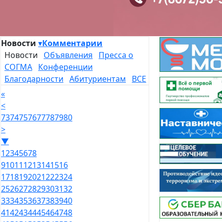
Новости
▾
Комментарии
Новости
Объявления
Пресса о
СОГМА
Конференции
Благодарности
Абитуриентам
ВСЕ
«
<
73
74
75
76
77
78
79
80
>
▼
1
2
3
4
5
6
7
8
9
10
11
12
13
14
15
16
17
18
19
20
21
22
23
24
25
26
27
28
29
30
31
32
33
34
35
36
37
38
39
40
41
42
43
44
45
46
47
48