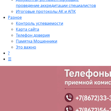
проведение аккредитации специалистов
Итоговые протоколы АК и АПК
Разное
Контроль успеваемости
Карта сайта
Телефон доверия
Памятка Мошенники
Это важно
?
☰