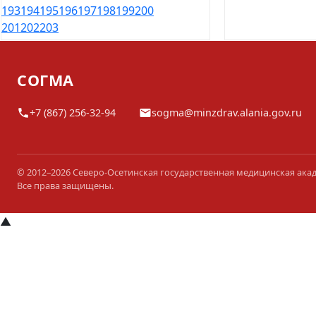
193
194
195
196
197
198
199
200
201
202
203
СОГМА
+7 (867) 256-32-94
sogma@minzdrav.alania.gov.ru
© 2012–2026 Северо-Осетинская государственная медицинская ака
Все права защищены.
▲