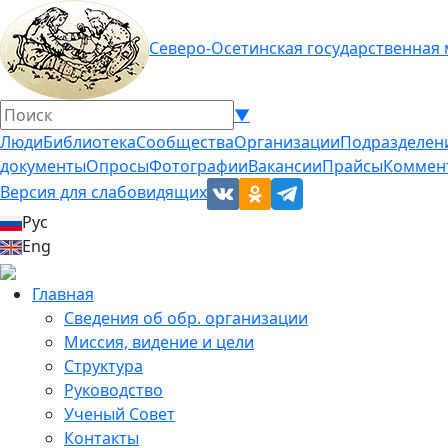
Северо-Осетинская государственная
▼
Люди
Библиотека
Сообщества
Организации
Подразделен
документы
Опросы
Фотографии
Вакансии
Прайсы
Коммен
Версия для слабовидящих
Рус
Eng
Главная
Сведения об обр. организации
Миссия, видение и цели
Структура
Руководство
Ученый Совет
Контакты