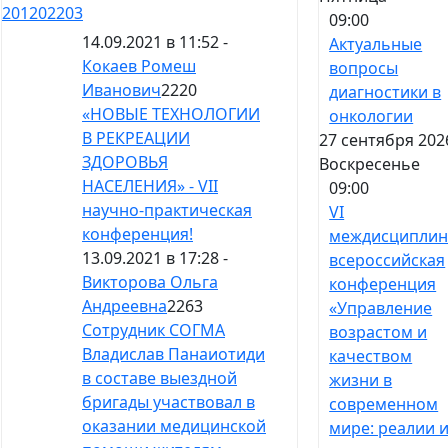
201
202
203
09:00
14.09.2021 в 11:52 -
Актуальные
Кокаев Ромеш
вопросы
Иванович
2220
диагностики в
«НОВЫЕ ТЕХНОЛОГИИ
онкологии
В РЕКРЕАЦИИ
27 сентября 202
ЗДОРОВЬЯ
Воскресенье
НАСЕЛЕНИЯ» - VII
09:00
научно-практическая
VI
конференция!
междисциплин
13.09.2021 в 17:28 -
всероссийская
Викторова Ольга
конференция
Андреевна
2263
«Управление
Сотрудник СОГМА
возрастом и
Владислав Панаиотиди
качеством
в составе выездной
жизни в
бригады участвовал в
современном
оказании медицинской
мире: реалии 