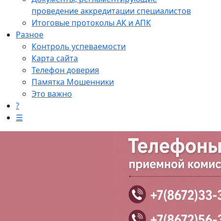
проведение аккредитации специалистов
Итоговые протоколы АК и АПК
Разное
Контроль успеваемости
Карта сайта
Телефон доверия
Памятка Мошенники
Это важно
?
☰