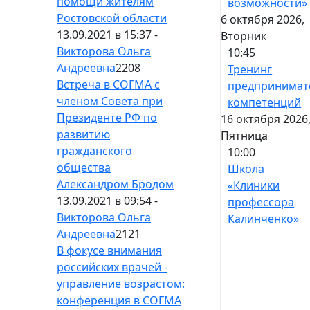
помощи жителям
возможности»
Ростовской области
6 октября 2026,
13.09.2021 в 15:37 -
Вторник
Викторова Ольга
10:45
Андреевна
2208
Тренинг
Встреча в СОГМА с
предпринимат
членом Совета при
компетенций
Президенте РФ по
16 октября 2026
развитию
Пятница
гражданского
10:00
общества
Школа
Александром Бродом
«Клиники
13.09.2021 в 09:54 -
профессора
Викторова Ольга
Калинченко»
Андреевна
2121
В фокусе внимания
российских врачей -
управление возрастом:
конференция в СОГМА