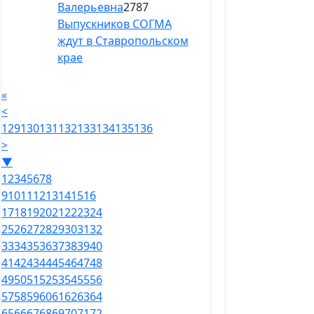
Валерьевна
2787
Выпускников СОГМА
ждут в Ставропольском
крае
«
<
129
130
131
132
133
134
135
136
>
▼
1
2
3
4
5
6
7
8
9
10
11
12
13
14
15
16
17
18
19
20
21
22
23
24
25
26
27
28
29
30
31
32
33
34
35
36
37
38
39
40
41
42
43
44
45
46
47
48
49
50
51
52
53
54
55
56
57
58
59
60
61
62
63
64
65
66
67
68
69
70
71
72