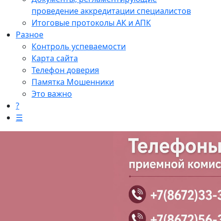
проведение аккредитации специалистов
Итоговые протоколы АК и АПК
Разное
Контроль успеваемости
Карта сайта
Телефон доверия
Памятка Мошенники
Это важно
?
☰