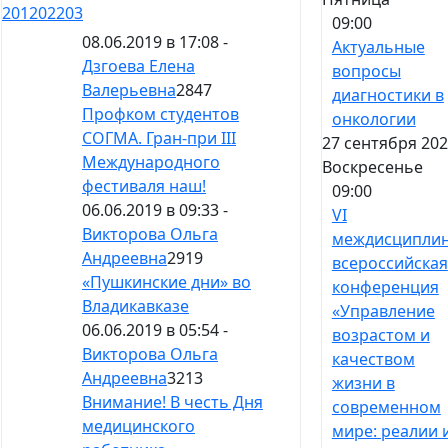
201
202
203
09:00
08.06.2019 в 17:08 -
Актуальные
Дзгоева Елена
вопросы
Валерьевна
2847
диагностики в
Профком студентов
онкологии
СОГМА. Гран-при III
27 сентября 202
Международного
Воскресенье
фестиваля наш!
09:00
06.06.2019 в 09:33 -
VI
Викторова Ольга
междисципли
Андреевна
2919
всероссийская
«Пушкинские дни» во
конференция
Владикавказе
«Управление
06.06.2019 в 05:54 -
возрастом и
Викторова Ольга
качеством
Андреевна
3213
жизни в
Внимание! В честь Дня
современном
медицинского
мире: реалии 