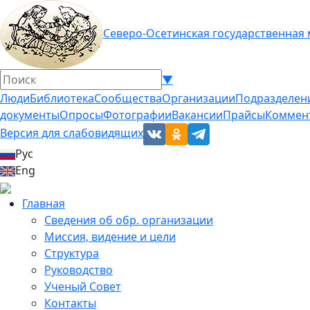
Северо-Осетинская государственная
▼
Люди
Библиотека
Сообщества
Организации
Подразделен
документы
Опросы
Фотографии
Вакансии
Прайсы
Коммен
Версия для слабовидящих
Рус
Eng
Главная
Сведения об обр. организации
Миссия, видение и цели
Структура
Руководство
Ученый Совет
Контакты