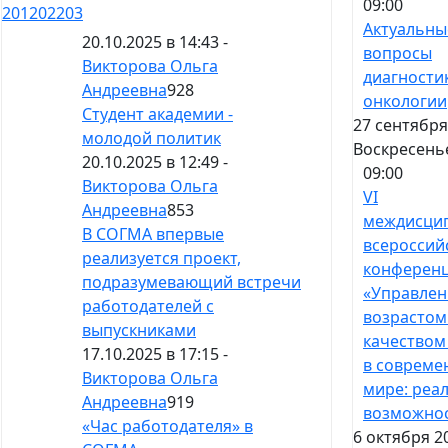
09:00
201
202
203
Актуальны
20.10.2025 в 14:43 -
вопросы
Викторова Ольга
диагности
Андреевна
928
онкологии
Студент академии -
27 сентября
молодой политик
Воскресень
20.10.2025 в 12:49 -
09:00
Викторова Ольга
VI
Андреевна
853
междисци
В СОГМА впервые
всероссий
реализуется проект,
конферен
подразумевающий встречи
«Управлен
работодателей с
возрастом
выпускниками
качеством
17.10.2025 в 17:15 -
в совреме
Викторова Ольга
мире: реа
Андреевна
919
возможно
«Час работодателя» в
6 октября 2