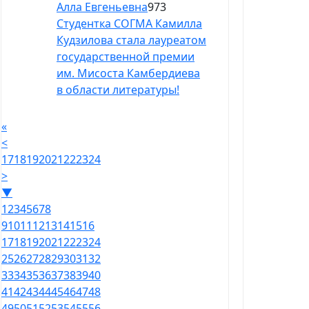
Алла Евгеньевна
973
Студентка СОГМА Камилла
Кудзилова стала лауреатом
государственной премии
им. Мисоста Камбердиева
в области литературы!
«
<
17
18
19
20
21
22
23
24
>
▼
1
2
3
4
5
6
7
8
9
10
11
12
13
14
15
16
17
18
19
20
21
22
23
24
25
26
27
28
29
30
31
32
33
34
35
36
37
38
39
40
41
42
43
44
45
46
47
48
49
50
51
52
53
54
55
56