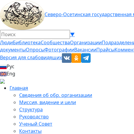
Северо-Осетинская государственная
▼
Люди
Библиотека
Сообщества
Организации
Подразделен
документы
Опросы
Фотографии
Вакансии
Прайсы
Коммен
Версия для слабовидящих
Рус
Eng
Главная
Сведения об обр. организации
Миссия, видение и цели
Структура
Руководство
Ученый Совет
Контакты