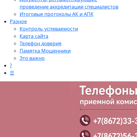
проведение аккредитации специалистов
Итоговые протоколы АК и АПК
Разное
Контроль успеваемости
Карта сайта
Телефон доверия
Памятка Мошенники
Это важно
?
☰