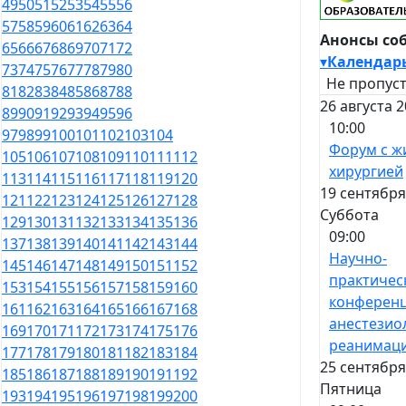
49
50
51
52
53
54
55
56
57
58
59
60
61
62
63
64
Анонсы со
65
66
67
68
69
70
71
72
▾
Календар
73
74
75
76
77
78
79
80
Не пропуст
81
82
83
84
85
86
87
88
26 августа 
89
90
91
92
93
94
95
96
10:00
97
98
99
100
101
102
103
104
Форум с ж
105
106
107
108
109
110
111
112
хирургией
113
114
115
116
117
118
119
120
19 сентября
121
122
123
124
125
126
127
128
Суббота
129
130
131
132
133
134
135
136
09:00
137
138
139
140
141
142
143
144
Научно-
145
146
147
148
149
150
151
152
практичес
153
154
155
156
157
158
159
160
конференц
161
162
163
164
165
166
167
168
анестезио
169
170
171
172
173
174
175
176
реанимац
177
178
179
180
181
182
183
184
25 сентября
185
186
187
188
189
190
191
192
Пятница
193
194
195
196
197
198
199
200