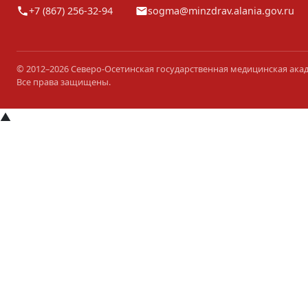
+7 (867) 256-32-94
sogma@minzdrav.alania.gov.ru
© 2012–2026 Северо-Осетинская государственная медицинская ака
Все права защищены.
▲