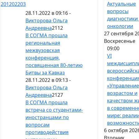
Актуальные
201
202
203
вопросы
28.11.2022 в 09:16 -
диагностики
Викторова Ольга
онкологии
Андреевна
2112
27 сентября 2
В СОГМА прошла
Воскресенье
региональная
09:00
межвузовская
VI
конференция,
междисципл
посвященная 80-летию
всероссийск
Битвы за Кавказ
конференци
28.11.2022 в 09:13 -
«Управление
Викторова Ольга
возрастом и
Андреевна
2127
качеством ж
В СОГМА прошла
в современ
встреча со студентами-
мире: реалии
иностранцами по
возможност
вопросам
6 октября 2026
противодействия
Вторник