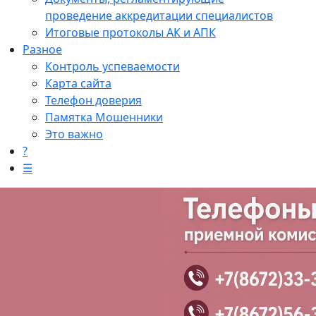
проведение аккредитации специалистов
Итоговые протоколы АК и АПК
Разное
Контроль успеваемости
Карта сайта
Телефон доверия
Памятка Мошенники
Это важно
?
☰