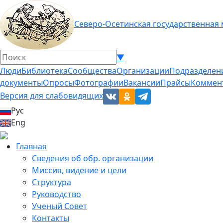
Северо-Осетинская государственная
▼
Люди
Библиотека
Сообщества
Организации
Подразделен
документы
Опросы
Фотографии
Вакансии
Прайсы
Коммен
Версия для слабовидящих
Рус
Eng
Главная
Сведения об обр. организации
Миссия, видение и цели
Структура
Руководство
Ученый Совет
Контакты