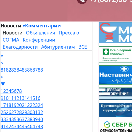
Новости
▾
Комментарии
Новости
Объявления
Пресса о
СОГМА
Конференции
Благодарности
Абитуриентам
ВСЕ
«
<
81
82
83
84
85
86
87
88
>
▼
1
2
3
4
5
6
7
8
9
10
11
12
13
14
15
16
17
18
19
20
21
22
23
24
25
26
27
28
29
30
31
32
33
34
35
36
37
38
39
40
41
42
43
44
45
46
47
48