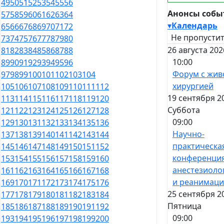
49
50
51
52
53
54
55
56
Анонсы собы
57
58
59
60
61
62
63
64
▾
Календарь
65
66
67
68
69
70
71
72
Не пропустит
73
74
75
76
77
78
79
80
26 августа 202
81
82
83
84
85
86
87
88
10:00
89
90
91
92
93
94
95
96
Форум с жив
97
98
99
100
101
102
103
104
хирургией
105
106
107
108
109
110
111
112
19 сентября 2
113
114
115
116
117
118
119
120
Суббота
121
122
123
124
125
126
127
128
09:00
129
130
131
132
133
134
135
136
Научно-
137
138
139
140
141
142
143
144
практическа
145
146
147
148
149
150
151
152
конференция
153
154
155
156
157
158
159
160
анестезиоло
161
162
163
164
165
166
167
168
и реанимац
169
170
171
172
173
174
175
176
25 сентября 2
177
178
179
180
181
182
183
184
Пятница
185
186
187
188
189
190
191
192
09:00
193
194
195
196
197
198
199
200