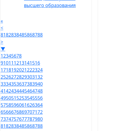
высшего образования
«
<
81
82
83
84
85
86
87
88
>
▼
1
2
3
4
5
6
7
8
9
10
11
12
13
14
15
16
17
18
19
20
21
22
23
24
25
26
27
28
29
30
31
32
33
34
35
36
37
38
39
40
41
42
43
44
45
46
47
48
49
50
51
52
53
54
55
56
57
58
59
60
61
62
63
64
65
66
67
68
69
70
71
72
73
74
75
76
77
78
79
80
81
82
83
84
85
86
87
88