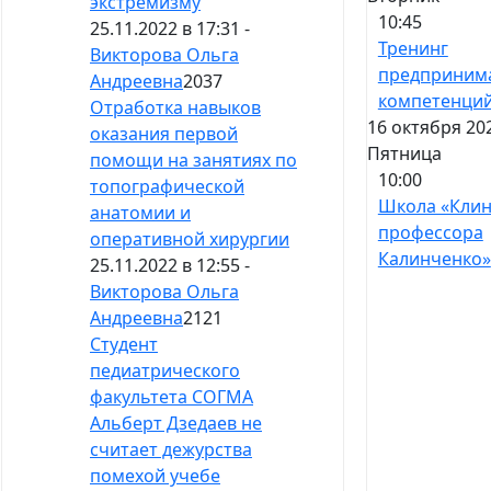
экстремизму
10:45
25.11.2022 в 17:31 -
Тренинг
Викторова Ольга
предприним
Андреевна
2037
компетенци
Отработка навыков
16 октября 20
оказания первой
Пятница
помощи на занятиях по
10:00
топографической
Школа «Кли
анатомии и
профессора
оперативной хирургии
Калинченко»
25.11.2022 в 12:55 -
Викторова Ольга
Андреевна
2121
Студент
педиатрического
факультета СОГМА
Альберт Дзедаев не
считает дежурства
помехой учебе