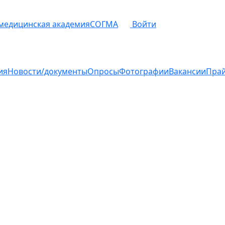
 медицинская академия
СОГМА
Войти
ия
Новости/документы
Опросы
Фотографии
Вакансии
Пра