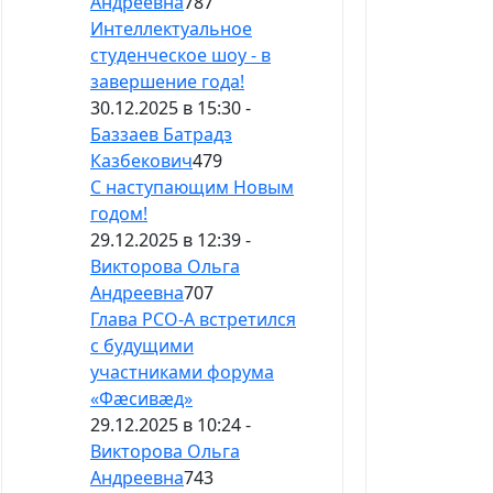
Андреевна
787
Интеллектуальное
студенческое шоу - в
завершение года!
30.12.2025 в 15:30 -
Баззаев Батрадз
Казбекович
479
С наступающим Новым
годом!
29.12.2025 в 12:39 -
Викторова Ольга
Андреевна
707
Глава РСО-А встретился
с будущими
участниками форума
«Фæсивæд»
29.12.2025 в 10:24 -
Викторова Ольга
Андреевна
743