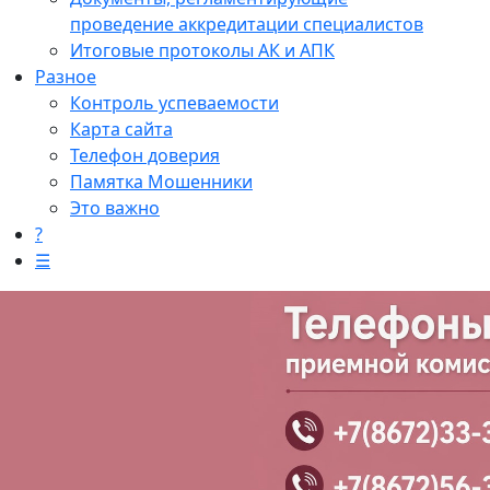
проведение аккредитации специалистов
Итоговые протоколы АК и АПК
Разное
Контроль успеваемости
Карта сайта
Телефон доверия
Памятка Мошенники
Это важно
?
☰