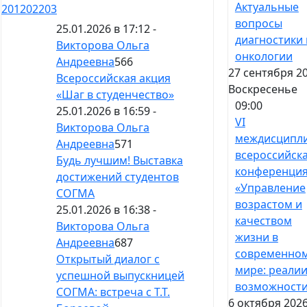
Актуальные
201
202
203
вопросы
25.01.2026 в 17:12 -
диагностики 
Викторова Ольга
онкологии
Андреевна
566
27 сентября 20
Всероссийская акция
Воскресенье
«Шаг в студенчество»
09:00
25.01.2026 в 16:59 -
VI
Викторова Ольга
междисципл
Андреевна
571
всероссийск
Будь лучшим! Выставка
конференци
достижений студентов
«Управление
СОГМА
возрастом и
25.01.2026 в 16:38 -
качеством
Викторова Ольга
жизни в
Андреевна
687
современно
Открытый диалог с
мире: реалии
успешной выпускницей
возможност
СОГМА: встреча с Т.Т.
6 октября 2026