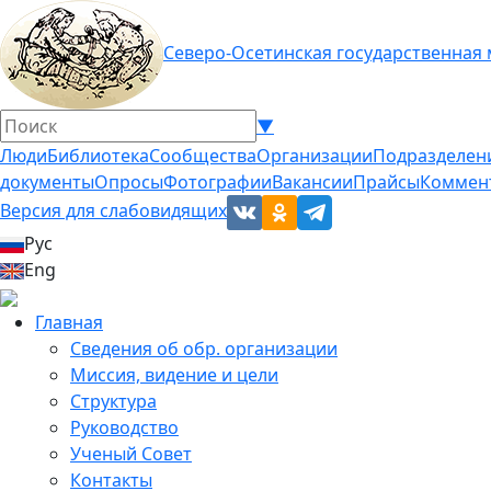
Северо-Осетинская государственная
▼
Люди
Библиотека
Сообщества
Организации
Подразделен
документы
Опросы
Фотографии
Вакансии
Прайсы
Коммен
Версия для слабовидящих
Рус
Eng
Главная
Сведения об обр. организации
Миссия, видение и цели
Структура
Руководство
Ученый Совет
Контакты