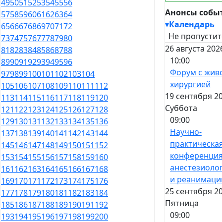
49
50
51
52
53
54
55
56
Анонсы собы
57
58
59
60
61
62
63
64
▾
Календарь
65
66
67
68
69
70
71
72
Не пропустит
73
74
75
76
77
78
79
80
26 августа 202
81
82
83
84
85
86
87
88
10:00
89
90
91
92
93
94
95
96
Форум с жив
97
98
99
100
101
102
103
104
хирургией
105
106
107
108
109
110
111
112
19 сентября 20
113
114
115
116
117
118
119
120
Суббота
121
122
123
124
125
126
127
128
09:00
129
130
131
132
133
134
135
136
Научно-
137
138
139
140
141
142
143
144
практическа
145
146
147
148
149
150
151
152
конференция
153
154
155
156
157
158
159
160
анестезиоло
161
162
163
164
165
166
167
168
и реанимаци
169
170
171
172
173
174
175
176
25 сентября 20
177
178
179
180
181
182
183
184
Пятница
185
186
187
188
189
190
191
192
09:00
193
194
195
196
197
198
199
200