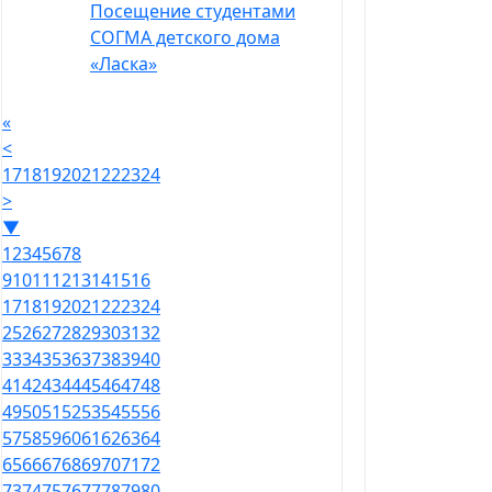
Посещение студентами
СОГМА детского дома
«Ласка»
«
<
17
18
19
20
21
22
23
24
>
▼
1
2
3
4
5
6
7
8
9
10
11
12
13
14
15
16
17
18
19
20
21
22
23
24
25
26
27
28
29
30
31
32
33
34
35
36
37
38
39
40
41
42
43
44
45
46
47
48
49
50
51
52
53
54
55
56
57
58
59
60
61
62
63
64
65
66
67
68
69
70
71
72
73
74
75
76
77
78
79
80