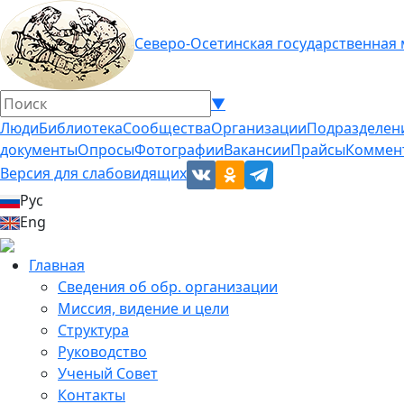
Северо-Осетинская государственная
▼
Люди
Библиотека
Сообщества
Организации
Подразделен
документы
Опросы
Фотографии
Вакансии
Прайсы
Коммен
Версия для слабовидящих
Рус
Eng
Главная
Сведения об обр. организации
Миссия, видение и цели
Структура
Руководство
Ученый Совет
Контакты