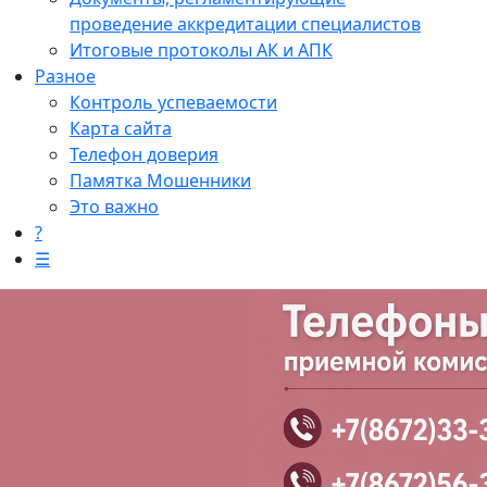
проведение аккредитации специалистов
Итоговые протоколы АК и АПК
Разное
Контроль успеваемости
Карта сайта
Телефон доверия
Памятка Мошенники
Это важно
?
☰