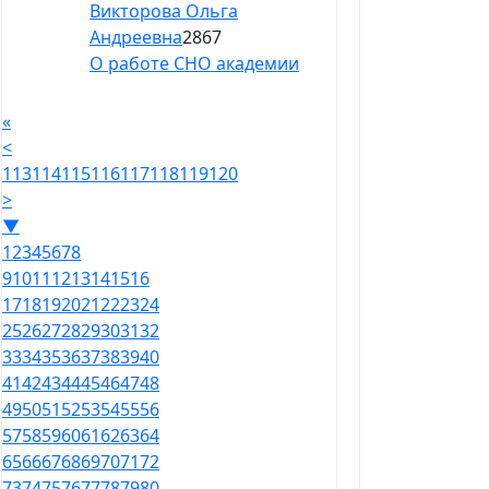
Викторова Ольга
Андреевна
2867
О работе СНО академии
«
<
113
114
115
116
117
118
119
120
>
▼
1
2
3
4
5
6
7
8
9
10
11
12
13
14
15
16
17
18
19
20
21
22
23
24
25
26
27
28
29
30
31
32
33
34
35
36
37
38
39
40
41
42
43
44
45
46
47
48
49
50
51
52
53
54
55
56
57
58
59
60
61
62
63
64
65
66
67
68
69
70
71
72
73
74
75
76
77
78
79
80