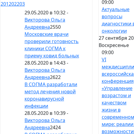
09:00
201
202
203
Актуальные
29.05.2020 в 10:32 -
вопросы
Викторова Ольга
диагностики 
Андреевна
2550
онкологии
Московские врачи
27 сентября 20
проверили готовность
Воскресенье
клиники СОГМА к
09:00
приему ковид больных
VI
28.05.2020 в 14:43 -
междисципли
Викторова Ольга
всероссийска
Андреевна
2622
конференция
В СОГМА разработали
«Управление
метод лечения новой
возрастом и
коронавирусной
качеством
инфекции
жизни в
28.05.2020 в 10:39 -
современно
Викторова Ольга
мире: реалии
Андреевна
2424
возможности