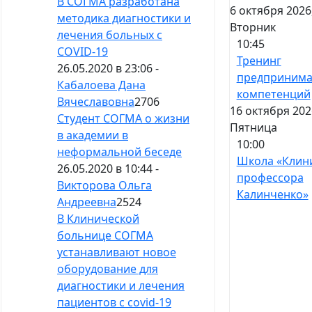
В СОГМА разработана
6 октября 2026
методика диагностики и
Вторник
лечения больных с
10:45
СOVID-19
Тренинг
26.05.2020 в 23:06 -
предпринима
Кабалоева Дана
компетенций
Вячеславовна
2706
16 октября 202
Студент СОГМА о жизни
Пятница
в академии в
10:00
неформальной беседе
Школа «Клин
26.05.2020 в 10:44 -
профессора
Викторова Ольга
Калинченко»
Андреевна
2524
В Клинической
больнице СОГМА
устанавливают новое
оборудование для
диагностики и лечения
пациентов с covid-19