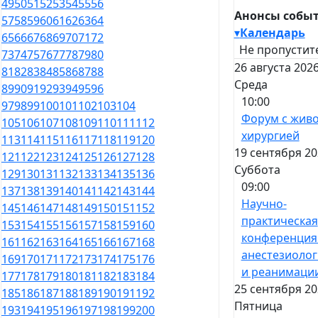
49
50
51
52
53
54
55
56
Анонсы собы
57
58
59
60
61
62
63
64
▾
Календарь
65
66
67
68
69
70
71
72
Не пропустит
73
74
75
76
77
78
79
80
26 августа 2026
81
82
83
84
85
86
87
88
Среда
89
90
91
92
93
94
95
96
10:00
97
98
99
100
101
102
103
104
Форум с жив
105
106
107
108
109
110
111
112
хирургией
113
114
115
116
117
118
119
120
19 сентября 20
121
122
123
124
125
126
127
128
Суббота
129
130
131
132
133
134
135
136
09:00
137
138
139
140
141
142
143
144
Научно-
145
146
147
148
149
150
151
152
практическая
153
154
155
156
157
158
159
160
конференция
161
162
163
164
165
166
167
168
анестезиоло
169
170
171
172
173
174
175
176
и реанимаци
177
178
179
180
181
182
183
184
25 сентября 20
185
186
187
188
189
190
191
192
Пятница
193
194
195
196
197
198
199
200