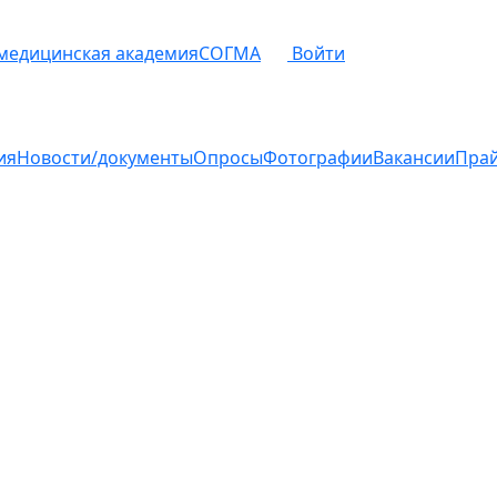
 медицинская академия
СОГМА
Войти
ия
Новости/документы
Опросы
Фотографии
Вакансии
Пра