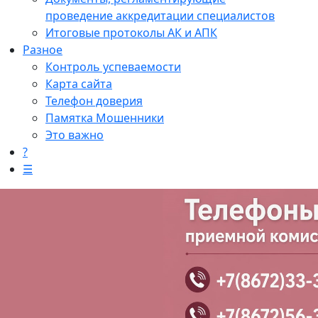
проведение аккредитации специалистов
Итоговые протоколы АК и АПК
Разное
Контроль успеваемости
Карта сайта
Телефон доверия
Памятка Мошенники
Это важно
?
☰