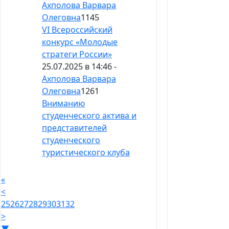
Ахполова Варвара
Олеговна
1145
VI Всероссийский
конкурс «Молодые
стратеги России»
25.07.2025 в 14:46 -
Ахполова Варвара
Олеговна
1261
Вниманию
студенческого актива и
представителей
студенческого
туристического клуба
«
<
25
26
27
28
29
30
31
32
>
▼