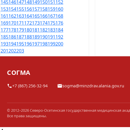
145
146
147
148
149
150
151
152
153
154
155
156
157
158
159
160
161
162
163
164
165
166
167
168
169
170
171
172
173
174
175
176
177
178
179
180
181
182
183
184
185
186
187
188
189
190
191
192
193
194
195
196
197
198
199
200
201
202
203
СОГМА
+7 (867) 256-32-94
sogma@minzdrav.alania.gov.ru
© 2012–2026 Северо-Осетинская государственная медицинская ака
Все права защищены.