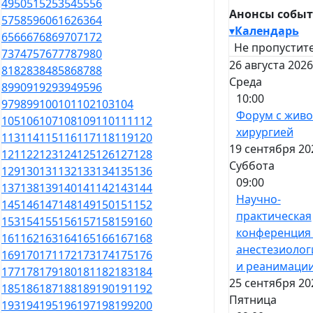
49
50
51
52
53
54
55
56
Анонсы собы
57
58
59
60
61
62
63
64
▾
Календарь
65
66
67
68
69
70
71
72
Не пропустите
73
74
75
76
77
78
79
80
26 августа 2026
81
82
83
84
85
86
87
88
Среда
89
90
91
92
93
94
95
96
10:00
97
98
99
100
101
102
103
104
Форум с жив
105
106
107
108
109
110
111
112
хирургией
113
114
115
116
117
118
119
120
19 сентября 20
121
122
123
124
125
126
127
128
Суббота
129
130
131
132
133
134
135
136
09:00
137
138
139
140
141
142
143
144
Научно-
145
146
147
148
149
150
151
152
практическая
153
154
155
156
157
158
159
160
конференция
161
162
163
164
165
166
167
168
анестезиолог
169
170
171
172
173
174
175
176
и реанимаци
177
178
179
180
181
182
183
184
25 сентября 20
185
186
187
188
189
190
191
192
Пятница
193
194
195
196
197
198
199
200