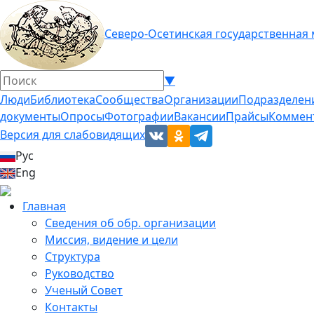
Северо-Осетинская государственная
▼
Люди
Библиотека
Сообщества
Организации
Подразделен
документы
Опросы
Фотографии
Вакансии
Прайсы
Коммен
Версия для слабовидящих
Рус
Eng
Главная
Сведения об обр. организации
Миссия, видение и цели
Структура
Руководство
Ученый Совет
Контакты