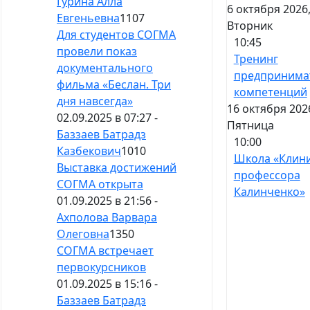
Гурина Алла
6 октября 2026
Евгеньевна
1107
Вторник
Для студентов СОГМА
10:45
провели показ
Тренинг
документального
предпринима
фильма «Беслан. Три
компетенций
дня навсегда»
16 октября 202
02.09.2025 в 07:27 -
Пятница
Баззаев Батрадз
10:00
Казбекович
1010
Школа «Клин
Выставка достижений
профессора
СОГМА открыта
Калинченко»
01.09.2025 в 21:56 -
Ахполова Варвара
Олеговна
1350
СОГМА встречает
первокурсников
01.09.2025 в 15:16 -
Баззаев Батрадз