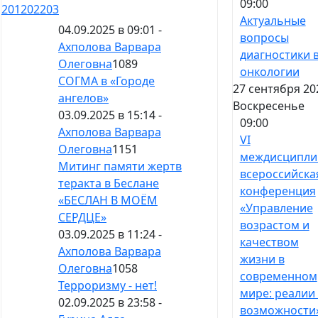
09:00
201
202
203
Актуальные
04.09.2025 в 09:01 -
вопросы
Ахполова Варвара
диагностики 
Олеговна
1089
онкологии
СОГМА в «Городе
27 сентября 20
ангелов»
Воскресенье
03.09.2025 в 15:14 -
09:00
Ахполова Варвара
VI
Олеговна
1151
междисципли
Митинг памяти жертв
всероссийска
теракта в Беслане
конференция
«БЕСЛАН В МОЁМ
«Управление
СЕРДЦЕ»
возрастом и
03.09.2025 в 11:24 -
качеством
Ахполова Варвара
жизни в
Олеговна
1058
современном
Терроризму - нет!
мире: реалии
02.09.2025 в 23:58 -
возможности