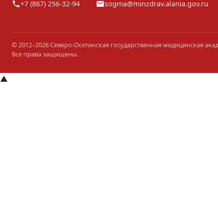
+7 (867) 256-32-94
sogma@minzdrav.alania.gov.ru
© 2012–2026 Северо-Осетинская государственная медицинская ака
Все права защищены.
▲