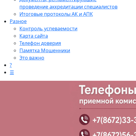
проведение аккредитации специалистов
Итоговые протоколы АК и АПК
Разное
Контроль успеваемости
Карта сайта
Телефон доверия
Памятка Мошенники
Это важно
?
☰