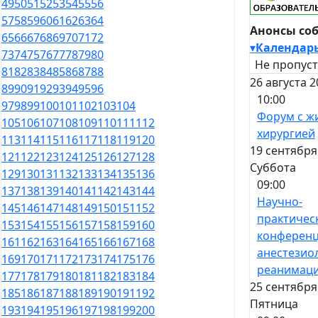
49
50
51
52
53
54
55
56
57
58
59
60
61
62
63
64
Анонсы со
65
66
67
68
69
70
71
72
▾
Календар
73
74
75
76
77
78
79
80
Не пропуст
81
82
83
84
85
86
87
88
26 августа 2
89
90
91
92
93
94
95
96
10:00
97
98
99
100
101
102
103
104
Форум с ж
105
106
107
108
109
110
111
112
хирургией
113
114
115
116
117
118
119
120
19 сентября
121
122
123
124
125
126
127
128
Суббота
129
130
131
132
133
134
135
136
09:00
137
138
139
140
141
142
143
144
Научно-
145
146
147
148
149
150
151
152
практичес
153
154
155
156
157
158
159
160
конференц
161
162
163
164
165
166
167
168
анестезио
169
170
171
172
173
174
175
176
реанимац
177
178
179
180
181
182
183
184
25 сентября
185
186
187
188
189
190
191
192
Пятница
193
194
195
196
197
198
199
200