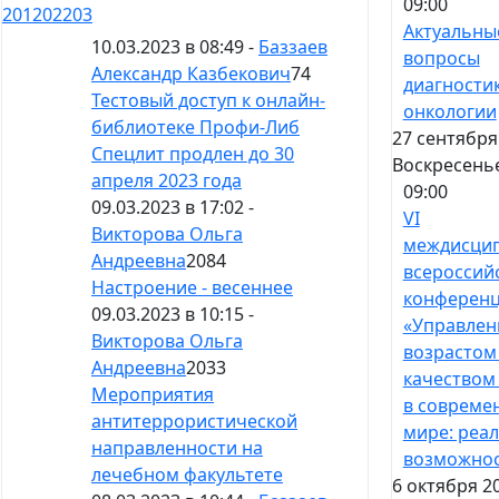
09:00
201
202
203
Актуальны
10.03.2023 в 08:49 -
Баззаев
вопросы
Александр Казбекович
74
диагностик
Тестовый доступ к онлайн-
онкологии
библиотеке Профи-Либ
27 сентября
Спецлит продлен до 30
Воскресень
апреля 2023 года
09:00
09.03.2023 в 17:02 -
VI
Викторова Ольга
междисци
Андреевна
2084
всероссий
Настроение - весеннее
конферен
09.03.2023 в 10:15 -
«Управлен
Викторова Ольга
возрастом
Андреевна
2033
качеством
Мероприятия
в совреме
антитеррористической
мире: реал
направленности на
возможнос
лечебном факультете
6 октября 2