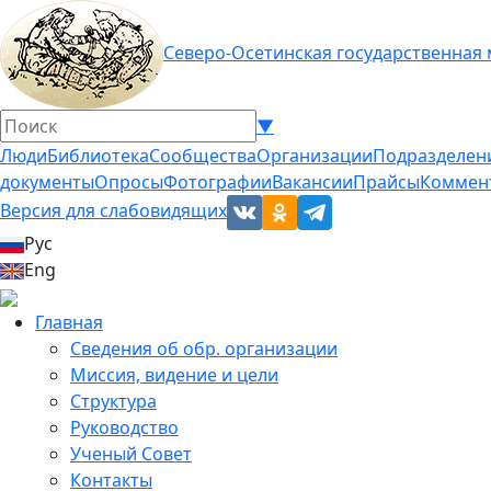
Северо-Осетинская государственная
▼
Люди
Библиотека
Сообщества
Организации
Подразделен
документы
Опросы
Фотографии
Вакансии
Прайсы
Коммен
Версия для слабовидящих
Рус
Eng
Главная
Сведения об обр. организации
Миссия, видение и цели
Структура
Руководство
Ученый Совет
Контакты