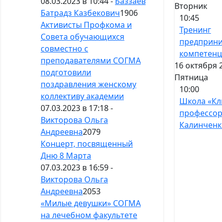
08.03.2023 в 10:44 -
Баззаев
Вторник
Батрадз Казбекович
1906
10:45
Активисты Профкома и
Тренинг
Совета обучающихся
предприни
совместно с
компетен
преподавателями СОГМА
16 октября 
подготовили
Пятница
поздравления женскому
10:00
коллективу академии
Школа «Кл
07.03.2023 в 17:18 -
профессо
Викторова Ольга
Калинченк
Андреевна
2079
Концерт, посвященный
Дню 8 Марта
07.03.2023 в 16:59 -
Викторова Ольга
Андреевна
2053
«Милые девушки» СОГМА
на лечебном факультете