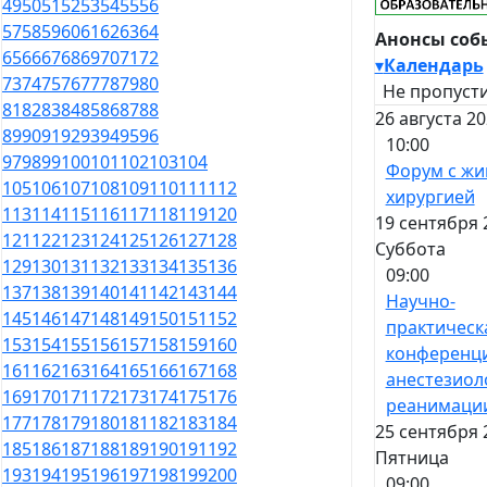
49
50
51
52
53
54
55
56
57
58
59
60
61
62
63
64
Анонсы соб
65
66
67
68
69
70
71
72
▾
Календарь
73
74
75
76
77
78
79
80
Не пропусти
81
82
83
84
85
86
87
88
26 августа 20
89
90
91
92
93
94
95
96
10:00
97
98
99
100
101
102
103
104
Форум с жи
105
106
107
108
109
110
111
112
хирургией
113
114
115
116
117
118
119
120
19 сентября 
121
122
123
124
125
126
127
128
Суббота
129
130
131
132
133
134
135
136
09:00
137
138
139
140
141
142
143
144
Научно-
145
146
147
148
149
150
151
152
практическ
153
154
155
156
157
158
159
160
конференц
161
162
163
164
165
166
167
168
анестезиол
169
170
171
172
173
174
175
176
реанимаци
177
178
179
180
181
182
183
184
25 сентября 
185
186
187
188
189
190
191
192
Пятница
193
194
195
196
197
198
199
200
09:00