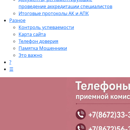
проведение аккредитации специалистов
Итоговые протоколы АК и АПК
Разное
Контроль успеваемости
Карта сайта
Телефон доверия
Памятка Мошенники
Это важно
?
☰