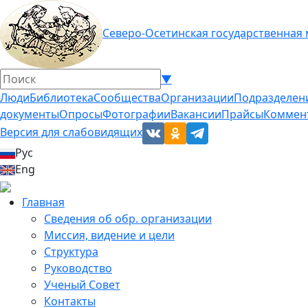
Северо-Осетинская государственная
▼
Люди
Библиотека
Сообщества
Организации
Подразделен
документы
Опросы
Фотографии
Вакансии
Прайсы
Коммен
Версия для слабовидящих
Рус
Eng
Главная
Сведения об обр. организации
Миссия, видение и цели
Структура
Руководство
Ученый Совет
Контакты