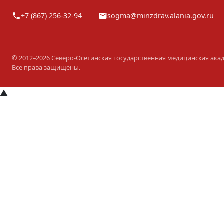
+7 (867) 256-32-94
sogma@minzdrav.alania.gov.ru
© 2012–2026 Северо-Осетинская государственная медицинская ака
Все права защищены.
▲