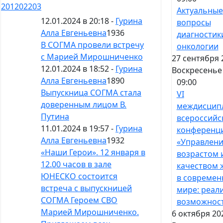
201
202
203
Актуальные
12.01.2024 в 20:18 -
Гурина
вопросы
Алла Евгеньевна
1936
диагностик
В СОГМА провели встречу
онкологии
с Марией Мирошниченко
27 сентября 
12.01.2024 в 18:52 -
Гурина
Воскресенье
Алла Евгеньевна
1890
09:00
Выпускница СОГМА стала
VI
доверенным лицом В.
междисцип
Путина
всероссийс
11.01.2024 в 19:57 -
Гурина
конференц
Алла Евгеньевна
1932
«Управлен
«Наши Герои». 12 января в
возрастом 
12.00 часов в зале
качеством 
ЮНЕСКО состоится
в совреме
встреча с выпускницей
мире: реал
СОГМА Героем СВО
возможнос
Марией Мирошниченко.
6 октября 20