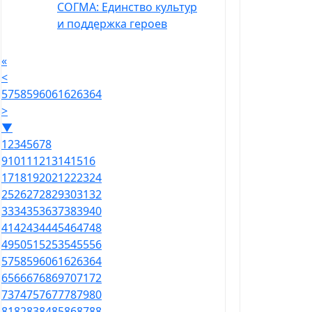
СОГМА: Единство культур
и поддержка героев
«
<
57
58
59
60
61
62
63
64
>
▼
1
2
3
4
5
6
7
8
9
10
11
12
13
14
15
16
17
18
19
20
21
22
23
24
25
26
27
28
29
30
31
32
33
34
35
36
37
38
39
40
41
42
43
44
45
46
47
48
49
50
51
52
53
54
55
56
57
58
59
60
61
62
63
64
65
66
67
68
69
70
71
72
73
74
75
76
77
78
79
80
81
82
83
84
85
86
87
88