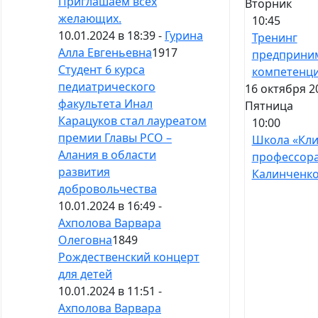
Приглашаем всех
Вторник
желающих.
10:45
10.01.2024 в 18:39 -
Гурина
Тренинг
Алла Евгеньевна
1917
предприни
Студент 6 курса
компетенц
педиатрического
16 октября 2
факультета Инал
Пятница
Карацуков стал лауреатом
10:00
премии Главы РСО –
Школа «Кл
Алания в области
профессор
развития
Калинченк
добровольчества
10.01.2024 в 16:49 -
Ахполова Варвара
Олеговна
1849
Рождественский концерт
для детей
10.01.2024 в 11:51 -
Ахполова Варвара